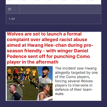
31
« Jul