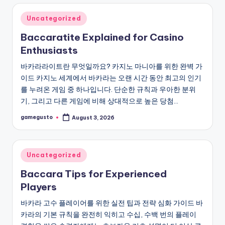
Posted
Uncategorized
in
Baccaratite Explained for Casino
Enthusiasts
바카라라이트란 무엇일까요? 카지노 마니아를 위한 완벽 가
이드 카지노 세계에서 바카라는 오랜 시간 동안 최고의 인기
를 누려온 게임 중 하나입니다. 단순한 규칙과 우아한 분위
기, 그리고 다른 게임에 비해 상대적으로 높은 당첨…
gamegusto
August 3, 2026
Posted
by
Posted
Uncategorized
in
Baccara Tips for Experienced
Players
바카라 고수 플레이어를 위한 실전 팁과 전략 심화 가이드 바
카라의 기본 규칙을 완전히 익히고 수십, 수백 번의 플레이