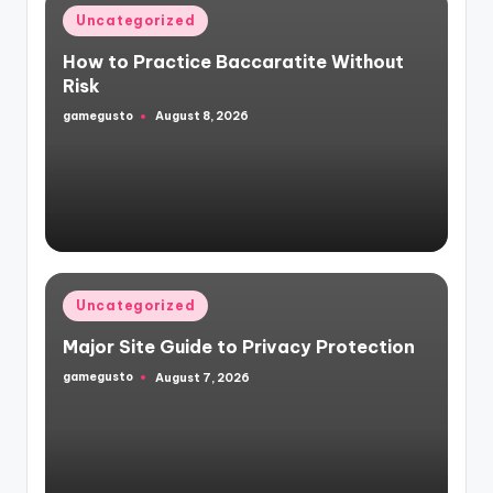
Posted
Uncategorized
in
How to Practice Baccaratite Without
Risk
gamegusto
August 8, 2026
Posted
by
Posted
Uncategorized
in
Major Site Guide to Privacy Protection
gamegusto
August 7, 2026
Posted
by