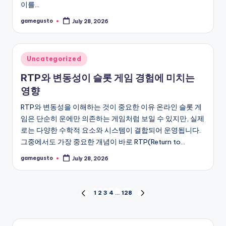
이를…
gamegusto
July 28, 2026
Posted
by
Posted
Uncategorized
in
RTP와 변동성이 슬롯 게임 경험에 미치는
영향
RTP와 변동성을 이해하는 것이 중요한 이유 온라인 슬롯 게
임은 단순히 운에만 의존하는 게임처럼 보일 수 있지만, 실제
로는 다양한 수학적 요소와 시스템이 결합되어 운영됩니다.
그중에서도 가장 중요한 개념이 바로 RTP(Return to…
gamegusto
July 28, 2026
Posted
by
Posts
1
2
3
4
…
128
PREVIOUS
NEXT
PAGE
PAGE
navigation