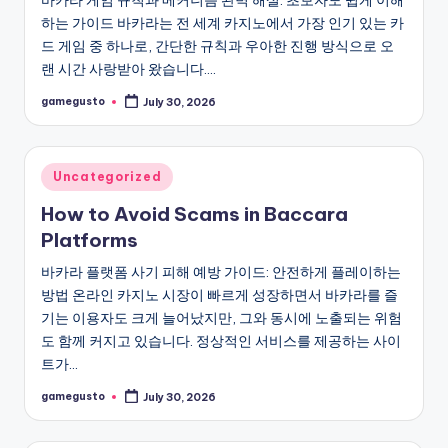
바카라 게임 규칙과 메커니즘 완벽 해설: 초보자도 쉽게 이해
하는 가이드 바카라는 전 세계 카지노에서 가장 인기 있는 카
드 게임 중 하나로, 간단한 규칙과 우아한 진행 방식으로 오
랜 시간 사랑받아 왔습니다.…
gamegusto
July 30, 2026
Posted
by
Posted
Uncategorized
in
How to Avoid Scams in Baccara
Platforms
바카라 플랫폼 사기 피해 예방 가이드: 안전하게 플레이하는
방법 온라인 카지노 시장이 빠르게 성장하면서 바카라를 즐
기는 이용자도 크게 늘어났지만, 그와 동시에 노출되는 위험
도 함께 커지고 있습니다. 정상적인 서비스를 제공하는 사이
트가…
gamegusto
July 30, 2026
Posted
by