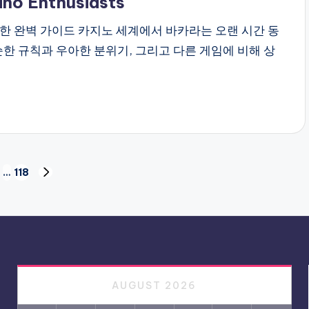
ino Enthusiasts
 완벽 가이드 카지노 세계에서 바카라는 오랜 시간 동
순한 규칙과 우아한 분위기, 그리고 다른 게임에 비해 상
3
…
118
NEXT
PAGE
AUGUST 2026