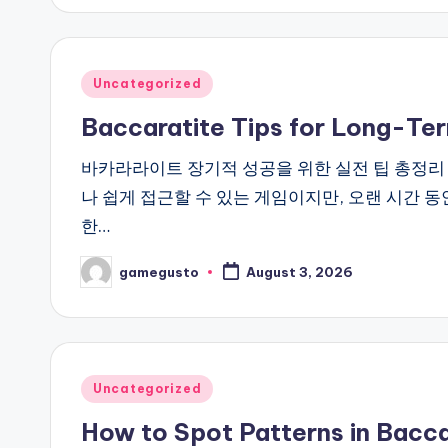
Posted
Uncategorized
in
Baccaratite Tips for Long-Te
바카라라이트 장기적 성공을 위한 실전 팁 총정리
나 쉽게 접근할 수 있는 게임이지만, 오랜 시간 
한…
gamegusto
August 3, 2026
Posted
by
Posted
Uncategorized
in
How to Spot Patterns in Bacc