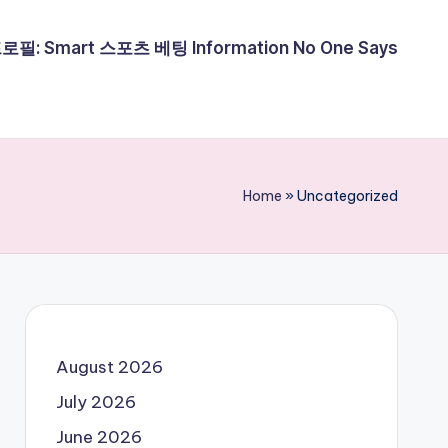
필: Smart 스포츠 베팅 Information No One Says
Home
»
Uncategorized
August 2026
July 2026
June 2026