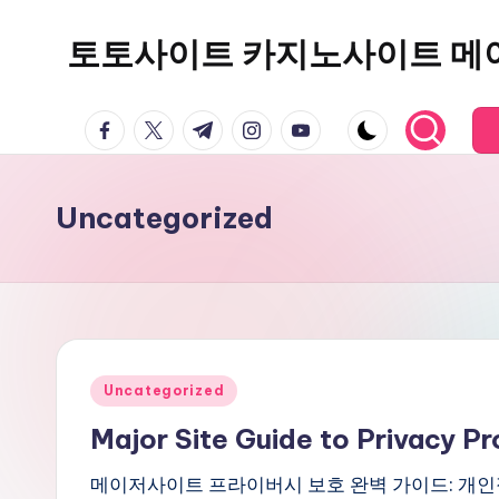
토토사이트 카지노사이트 메
Skip
to
content
facebook.com
twitter.com
t.me
instagram.com
youtube.com
Uncategorized
Posted
Uncategorized
in
Major Site Guide to Privacy Pr
메이저사이트 프라이버시 보호 완벽 가이드: 개인