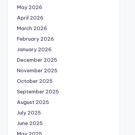
May 2026
April 2026
March 2026
February 2026
January 2026
December 2025
November 2025
October 2025
September 2025
August 2025
July 2025
June 2025
May 2025