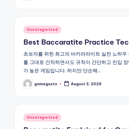
by
Posted
Uncategorized
in
Best Baccaratite Practice Tec
초보자를 위한 최고의 바카라라이트 실전 노하우 
를 그대로 간직하면서도 규칙이 간단하고 진입 장
가 높은 게임입니다. 하지만 단순해…
gamegusto
August 3, 2026
Posted
by
Posted
Uncategorized
in