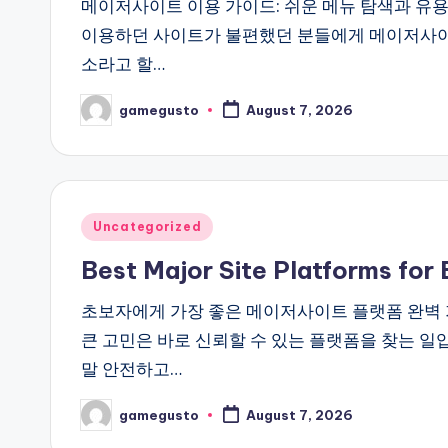
메이저사이트 이용 가이드: 쉬운 메뉴 탐색과 유용
이용하던 사이트가 불편했던 분들에게 메이저사이트
소라고 할…
gamegusto
August 7, 2026
Posted
by
Posted
Uncategorized
in
Best Major Site Platforms for
초보자에게 가장 좋은 메이저사이트 플랫폼 완벽 
큰 고민은 바로 신뢰할 수 있는 플랫폼을 찾는 일
말 안전하고…
gamegusto
August 7, 2026
Posted
by