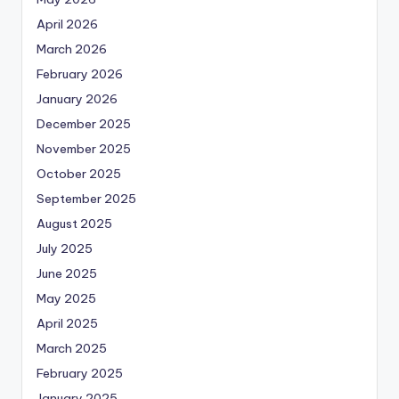
April 2026
March 2026
February 2026
January 2026
December 2025
November 2025
October 2025
September 2025
August 2025
July 2025
June 2025
May 2025
April 2025
March 2025
February 2025
January 2025