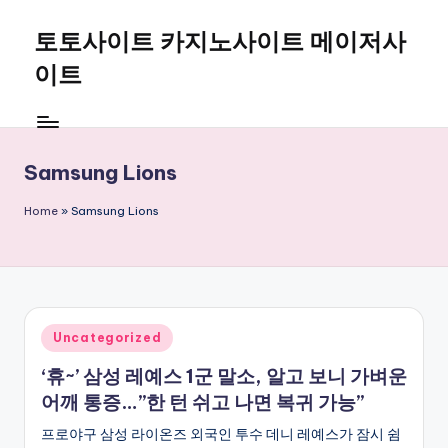
토토사이트 카지노사이트 메이저사
Skip
to
이트
content
Samsung Lions
Home
»
Samsung Lions
Posted
Uncategorized
in
‘휴~’ 삼성 레예스 1군 말소, 알고 보니 가벼운
어깨 통증…”한 턴 쉬고 나면 복귀 가능”
프로야구 삼성 라이온즈 외국인 투수 데니 레예스가 잠시 쉼