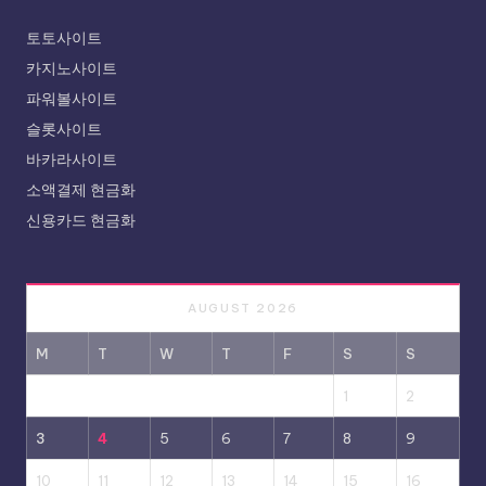
토토사이트
카지노사이트
파워볼사이트
슬롯사이트
바카라사이트
소액결제 현금화
신용카드 현금화
AUGUST 2026
M
T
W
T
F
S
S
1
2
3
4
5
6
7
8
9
10
11
12
13
14
15
16