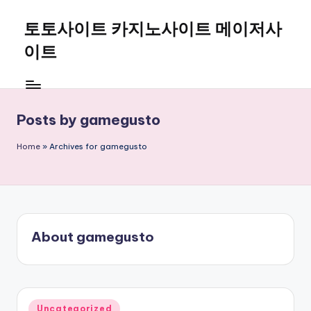
토토사이트 카지노사이트 메이저사
Skip
to
이트
content
Posts by gamegusto
Home
»
Archives for gamegusto
About gamegusto
Posted
Uncategorized