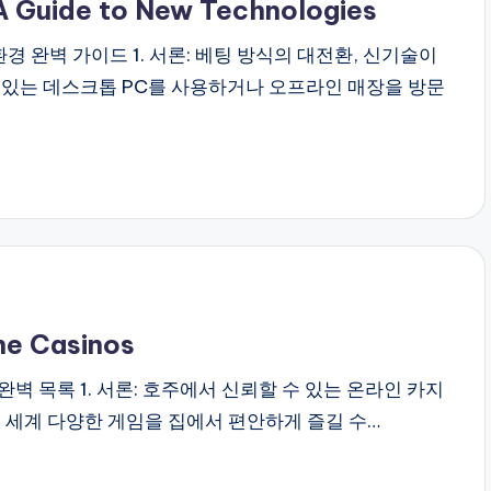
A Guide to New Technologies
경 완벽 가이드 1. 서론: 베팅 방식의 대전환, 신기술이
 있는 데스크톱 PC를 사용하거나 오프라인 매장을 방문
ine Casinos
 목록 1. 서론: 호주에서 신뢰할 수 있는 온라인 카지
 세계 다양한 게임을 집에서 편안하게 즐길 수…