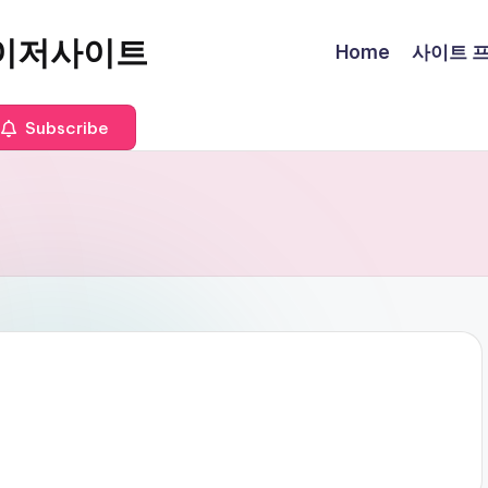
이저사이트
Home
사이트 프로
Subscribe