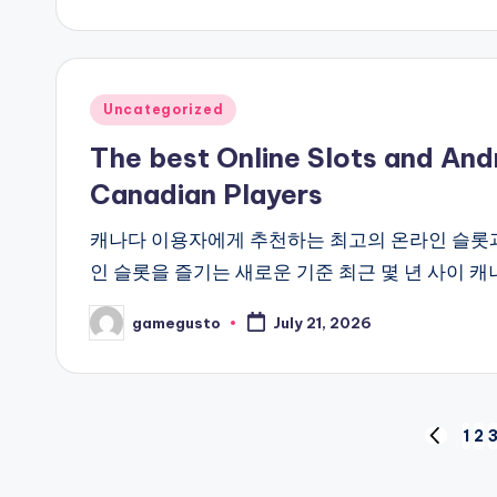
by
Posted
Uncategorized
in
The best Online Slots and A
Canadian Players
캐나다 이용자에게 추천하는 최고의 온라인 슬롯과 
인 슬롯을 즐기는 새로운 기준 최근 몇 년 사이 
gamegusto
July 21, 2026
Posted
by
Posts
1
2
PREVIO
PAGE