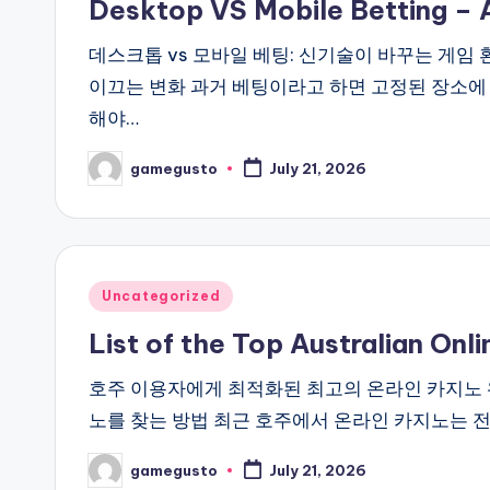
Desktop VS Mobile Betting – 
데스크톱 vs 모바일 베팅: 신기술이 바꾸는 게임 환
이끄는 변화 과거 베팅이라고 하면 고정된 장소에
해야…
gamegusto
July 21, 2026
Posted
by
Posted
Uncategorized
in
List of the Top Australian Onl
호주 이용자에게 최적화된 최고의 온라인 카지노 완벽
노를 찾는 방법 최근 호주에서 온라인 카지노는 전
gamegusto
July 21, 2026
Posted