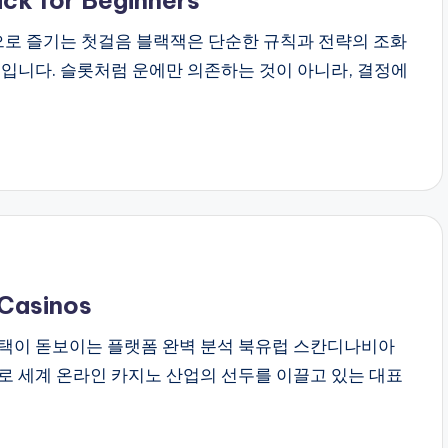
ck for Beginners
으로 즐기는 첫걸음 블랙잭은 단순한 규칙과 전략의 조화
임입니다. 슬롯처럼 운에만 의존하는 것이 아니라, 결정에
 Casinos
택이 돋보이는 플랫폼 완벽 분석 북유럽 스칸디나비아
로 세계 온라인 카지노 산업의 선두를 이끌고 있는 대표