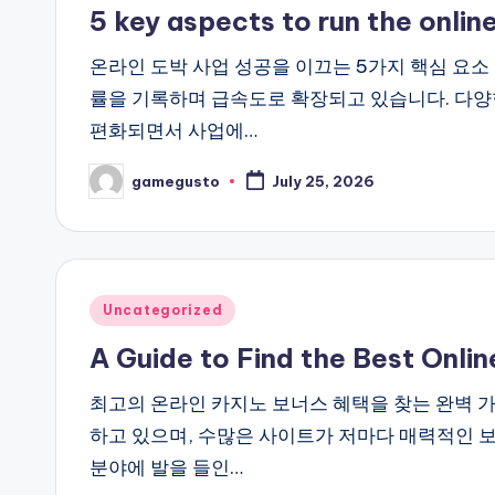
in
5 key aspects to run the onlin
온라인 도박 사업 성공을 이끄는 5가지 핵심 요소
률을 기록하며 급속도로 확장되고 있습니다. 다양
편화되면서 사업에…
gamegusto
July 25, 2026
Posted
by
Posted
Uncategorized
in
A Guide to Find the Best Onli
최고의 온라인 카지노 보너스 혜택을 찾는 완벽 
하고 있으며, 수많은 사이트가 저마다 매력적인 
분야에 발을 들인…