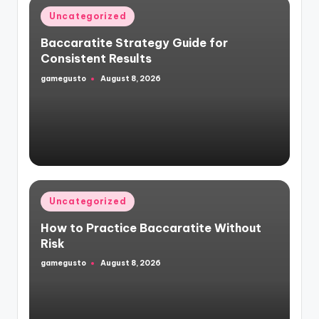
Posted
Uncategorized
in
Baccaratite Strategy Guide for
Consistent Results
gamegusto
August 8, 2026
Posted
by
Posted
Uncategorized
in
How to Practice Baccaratite Without
Risk
gamegusto
August 8, 2026
Posted
by