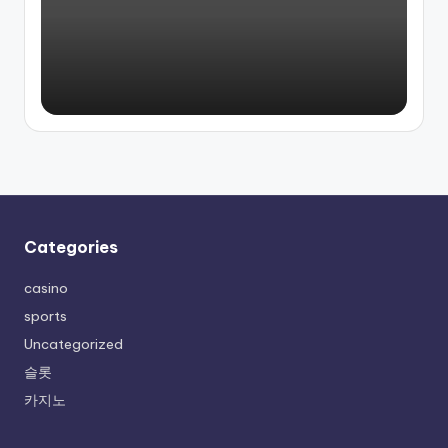
Categories
casino
sports
Uncategorized
슬롯
카지노