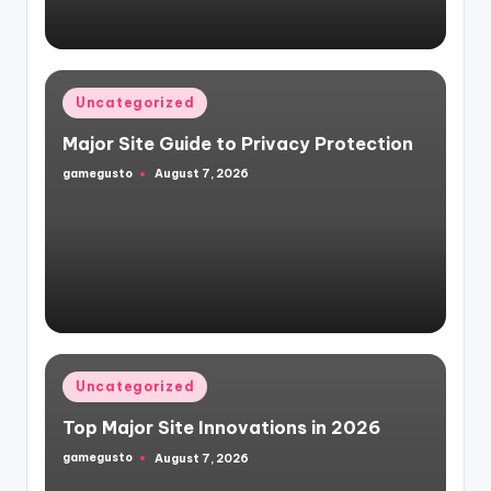
Posted
Uncategorized
in
Major Site Guide to Privacy Protection
gamegusto
August 7, 2026
Posted
by
Posted
Uncategorized
in
Top Major Site Innovations in 2026
gamegusto
August 7, 2026
Posted
by