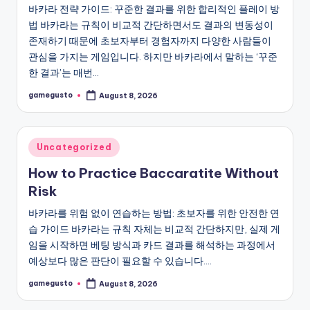
바카라 전략 가이드: 꾸준한 결과를 위한 합리적인 플레이 방
법 바카라는 규칙이 비교적 간단하면서도 결과의 변동성이
존재하기 때문에 초보자부터 경험자까지 다양한 사람들이
관심을 가지는 게임입니다. 하지만 바카라에서 말하는 ‘꾸준
한 결과’는 매번…
gamegusto
August 8, 2026
Posted
by
Posted
Uncategorized
in
How to Practice Baccaratite Without
Risk
바카라를 위험 없이 연습하는 방법: 초보자를 위한 안전한 연
습 가이드 바카라는 규칙 자체는 비교적 간단하지만, 실제 게
임을 시작하면 베팅 방식과 카드 결과를 해석하는 과정에서
예상보다 많은 판단이 필요할 수 있습니다.…
gamegusto
August 8, 2026
Posted
by