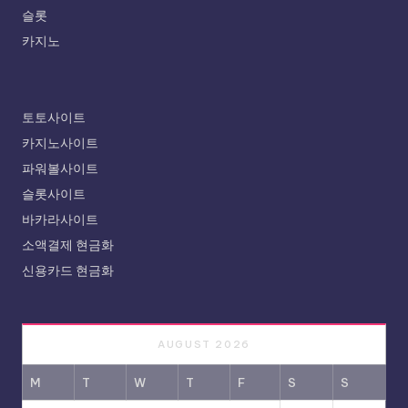
슬롯
카지노
토토사이트
카지노사이트
파워볼사이트
슬롯사이트
바카라사이트
소액결제 현금화
신용카드 현금화
AUGUST 2026
M
T
W
T
F
S
S