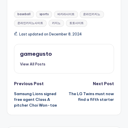
Tags:
baseball
sports
바카라사이트
온라인카지노
온라인카지노사이트
카지노
토토사이트
Last updated on December 8, 2024
gamegusto
View All Posts
Post
Previous Post
Next Post
Samsung Lions signed
The LG Twins must now
navigation
free agent Class A
find a fifth starter
pitcher Choi Won-tae