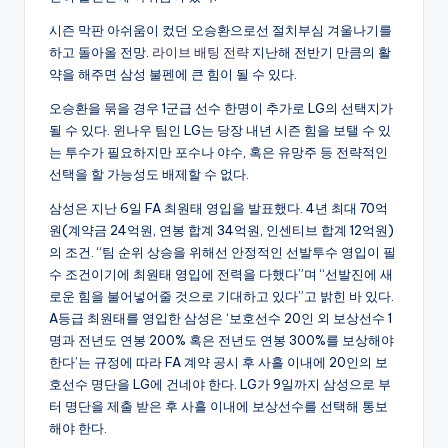
시즌 막판 아쉬움이 컸던 오승환으로선 절치부심 겨울나기를
하고 돌아올 전망.
라이브 배팅 전략
지난해 전반기 만큼의 활
약을 해주면 삼성 불펜에 큰 힘이 될 수 있다.
오승환을 묶을 경우 1군급 선수 한명이 추가로 LG의 선택지가
될 수 있다. 윈나우 팀인 LG는 당장 내년 시즌 힘을 보탤 수 있
는 투수가 필요하지만 포수나 야수, 혹은 유망주 등 전략적인
선택을 할 가능성도 배제할 수 없다.
삼성은 지난 6일 FA 최원태 영입을 발표했다. 4년 최대 70억
원(계약금 24억원, 연봉 합계 34억원, 인센티브 합계 12억원)
의 조건. “팀 순위 상승을 위해선 안정적인 선발투수 영입이 필
수 조건이기에 최원태 영입에 전력을 다했다”며 “선발진에 새
로운 힘을 불어넣어줄 것으로 기대하고 있다”고 밝힌 바 있다.
A등급 최원태를 영입한 삼성은 ‘보호선수 20인 외 보상선수 1
명과 전년도 연봉 200% 혹은 전년도 연봉 300%를 보상해야
한다’는 규정에 따라 FA 계약 공시 후 사흘 이내에 20인의 보
호선수 명단을 LG에 건네야 한다. LG가 9일까지 삼성으로 부
터 명단을 제출 받은 후 사흘 이내에 보상선수를 선택해 통보
해야 한다.