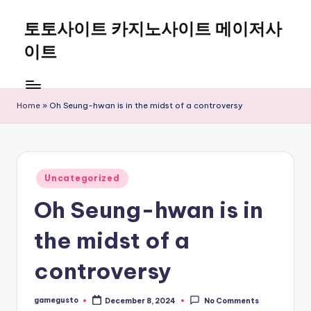
토토사이트 카지노사이트 메이저사
Skip
to
이트
content
Home
»
Oh Seung-hwan is in the midst of a controversy
Posted
Uncategorized
in
Oh Seung-hwan is in
the midst of a
controversy
gamegusto
December 8, 2024
No Comments
Posted