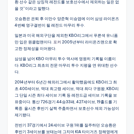
환 선수 같은 상징적 레전드를 보호선수에서 제외하는 일은 없
을 것”이라고 말했다.
오승환은 은퇴 후 이만수 양준혁 이승엽에 이어 삼성 라이온즈
4번째 영구결번이 될 레전드 마무리 투수.
일본과 미국 해외구단을 제외한 KBO리그에서 푸른색 유니폼
만 입은 원클럽맨이다.
포커
2005년부터 라이온즈맨으로 확
고한 정체성을 이어왔다.
삼성을 넘어 KBO 마무리 투수 역사에 영원히 기록될 이름이
다. KBO리그 최초의 전문 마무리 투수 지평을 연 위대한 선수
다.
2014년부터 6년간 해외리그에서 활약했음에도 KBO리그 최
초 400세이브, 역대 최고령 세이브, 역대 최다 구원왕, KBO리
그 단일 시즌 최다 세이브 기록 등 레전드급 세이브 기록을 보
유중이다. 통산 726경기 44승33패, 427세이브, 19홀드를 기
록중. 올시즌 후반기 살짝 주춤하면서 보호선수 제외 가능성이
제기됐다.
전반기 37경기에서 24세이브 구원 1위를 질주하던 오승환은
후반기 3세이브를 보태는데 그치며 KIA 타이거즈 정해영에게