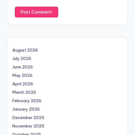
August 2026
July 2026
June 2026
May 2026
April 2026
March 2026
February 2026
January 2026
December 2025
November 2025
October 2025