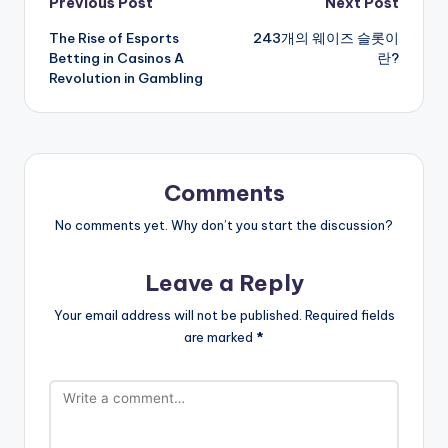
Post
Previous Post
Next Post
The Rise of Esports
243개의 웨이즈 슬롯이
navigation
Betting in Casinos A
란?
Revolution in Gambling
Comments
No comments yet. Why don’t you start the discussion?
Leave a Reply
Your email address will not be published.
Required fields
are marked
*