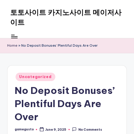
토토사이트 카지노사이트 메이저사
Skip
to
이트
content
Home
»
No Deposit Bonuses’ Plentiful Days Are Over
Posted
Uncategorized
in
No Deposit Bonuses’
Plentiful Days Are
Over
gamegusto
June 9, 2025
No Comments
Posted