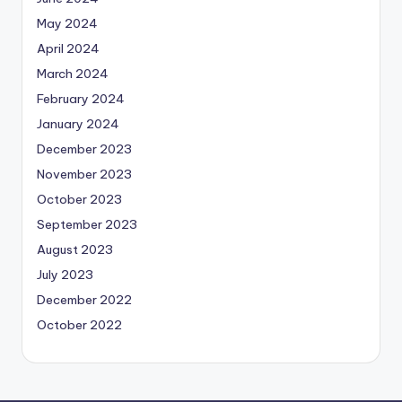
May 2024
April 2024
March 2024
February 2024
January 2024
December 2023
November 2023
October 2023
September 2023
August 2023
July 2023
December 2022
October 2022