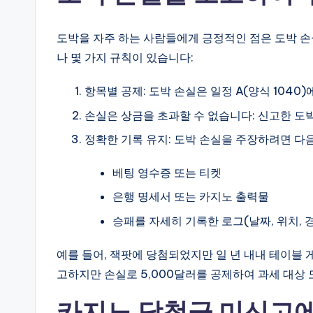
도박을 자주 하는 사람들에게 긍정적인 점은 도박 손
나 몇 가지 규칙이 있습니다:
항목별 공제: 도박 손실은 일정 A(양식 1040
손실은 상금을 초과할 수 없습니다: 신고한 도
정확한 기록 유지: 도박 손실을 주장하려면 다
베팅 영수증 또는 티켓
은행 명세서 또는 카지노 출력물
승패를 자세히 기록한 로그(날짜, 위치, 경
예를 들어, 잭팟에 당첨되었지만 일 년 내내 테이블 게
고하지만 손실로 5,000달러를 공제하여 과세 대상 
카지노 당첨금 미신고에