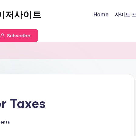
이저사이트
Home
사이트 프로
Subscribe
r Taxes
ents