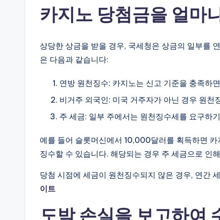
카지노 당첨금을 얼마나
상당한 상금을 받을 경우, 국세청은 상금의 일부를 
은 다음과 같습니다:
연방 원천징수: 카지노는 신고 기준을 충족하면
비거주 외국인: 미국 거주자가 아닌 경우 원천
주 세금: 일부 주에서는 원천징수세를 요구하기
예를 들어 슬롯머신에서 10,000달러를 획득하면 카
징수할 수 있습니다. 해당되는 경우 주 세금으로 인해
당첨 시점에 세금이 원천징수되지 않은 경우, 연간 
이트
도박 손실을 보고하여 