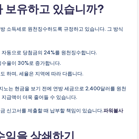
 보유하고 있습니까?
연방 소득세로 원천징수하도록 규정하고 있습니다. 그 방식
 자동으로 당첨금의 24%를 원천징수합니다.
징수율이 30%로 증가합니다.
도 하며, 세율은 지역에 따라 다릅니다.
지노는 현금을 보기 전에 연방 세금으로 2,400달러를 원천
 지급액이 더욱 줄어들 수 있습니다.
세금 신고서를 제출할 때 납부할 책임이 있습니다.
파워볼사
수익을 상쇄하기