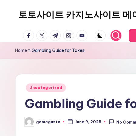
토토사이트 카지노사이트 메
Skip
to
content
facebook.com
twitter.com
t.me
instagram.com
youtube.com
Home
»
Gambling Guide for Taxes
Posted
Uncategorized
in
Gambling Guide fo
gamegusto
June 9, 2025
No Comm
Posted
by