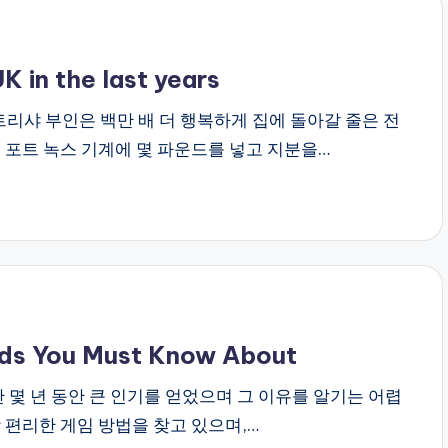
K in the last years
트리샤 부인은 백만 배 더 행복하게 집에 돌아갈 줄은 전
 포트 녹스 기계에 몇 파운드를 넣고 지분을…
nds You Must Know About
 몇 년 동안 큰 인기를 얻었으며 그 이유를 알기는 어렵
 편리한 게임 방법을 찾고 있으며,…