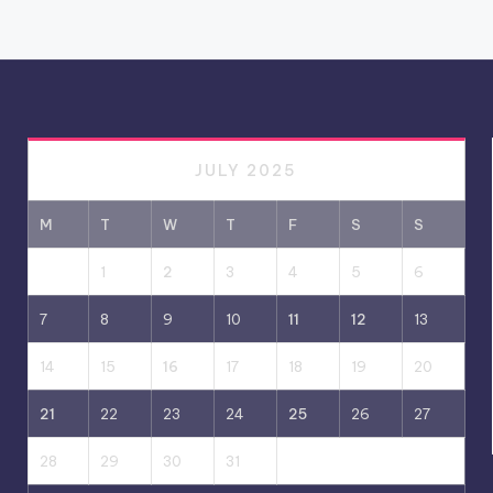
JULY 2025
M
T
W
T
F
S
S
1
2
3
4
5
6
7
8
9
10
11
12
13
14
15
16
17
18
19
20
21
22
23
24
25
26
27
28
29
30
31