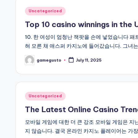
Posted
Uncategorized
in
Top 10 casino winnings in the U
10. 한 여성이 엄청난 잭팟을 손에 넣었습니다 패
혀 모른 채 애스퍼 카지노에 들어갔습니다. 그녀는
gamegusto
July 11, 2025
Posted
by
Posted
Uncategorized
in
The Latest Online Casino Tre
모바일 게임에 대한 더 큰 강조 모바일 게임은 지난
지 않습니다. 결국 온라인 카지노 플레이어는 가장