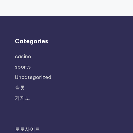
Categories
casino
sports
Uncategorized
슬롯
카지노
토토사이트