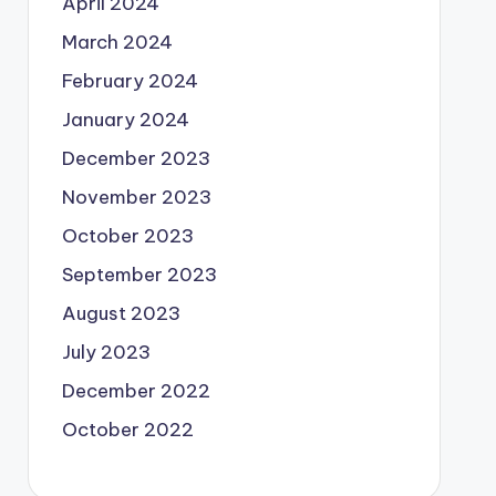
April 2024
March 2024
February 2024
January 2024
December 2023
November 2023
October 2023
September 2023
August 2023
July 2023
December 2022
October 2022