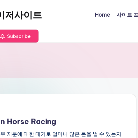
이저사이트
Home
사이트 프로
Subscribe
on Horse Racing
우 지분에 대한 대가로 얼마나 많은 돈을 벌 수 있는지