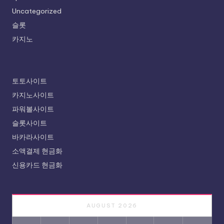
Uncategorized
슬롯
카지노
토토사이트
카지노사이트
파워볼사이트
슬롯사이트
바카라사이트
소액결제 현금화
신용카드 현금화
AUGUST 2026