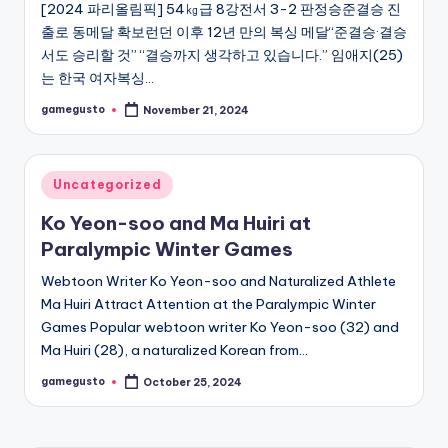
[2024 파리올림픽] 54㎏급 8강전서 3-2 판정승준결승 진
출로 동메달 확보런던 이후 12년 만의 복싱 메달“준결승·결승
서도 승리할 것” “결승까지 생각하고 있습니다.” 임애지(25)
는 한국 여자복싱…
gamegusto
November 21, 2024
Posted
by
Posted
Uncategorized
in
Ko Yeon-soo and Ma Huiri at
Paralympic Winter Games
Webtoon Writer Ko Yeon-soo and Naturalized Athlete
Ma Huiri Attract Attention at the Paralympic Winter
Games Popular webtoon writer Ko Yeon-soo (32) and
Ma Huiri (28), a naturalized Korean from…
gamegusto
October 25, 2024
Posted
by