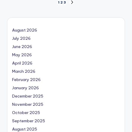
Posts
1
2
3
NEXT
PAGE
navigation
August 2026
July 2026
June 2026
May 2026
April 2026
March 2026
February 2026
January 2026
December 2025
November 2025
October 2025
September 2025
August 2025