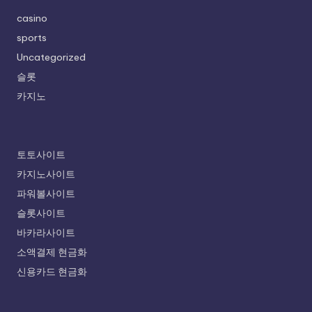
casino
sports
Uncategorized
슬롯
카지노
토토사이트
카지노사이트
파워볼사이트
슬롯사이트
바카라사이트
소액결제 현금화
신용카드 현금화