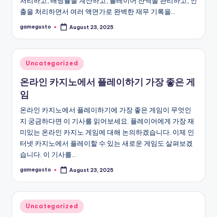
처리하고, 배당률을 계산하고, 플레이어 잔액을 관리하고, 인
출을 처리하면서 여러 액면가로 완벽한 재무 기록을…
gamegusto
August 23, 2025
Posted
by
Posted
Uncategorized
in
온라인 카지노에서 플레이하기 가장 좋은 게
임
온라인 카지노에서 플레이하기에 가장 좋은 게임이 무엇인
지 궁금하다면 이 기사를 읽어보세요. 플레이어에게 가장 재
미있는 온라인 카지노 게임에 대해 논의하겠습니다. 이제 인
터넷 카지노에서 플레이할 수 있는 새로운 게임도 살펴보겠
습니다. 이 기사를…
gamegusto
August 23, 2025
Posted
by
Posted
Uncategorized
in