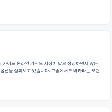
비교 가이드 온라인 카지노 시장이 날로 성장하면서 많은
 옵션을 살펴보고 있습니다. 그중에서도 바카라는 오랜