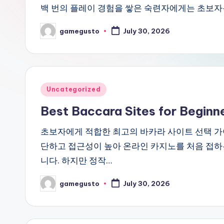
백 번의 플레이 경험을 쌓은 숙련자에게는 초보자용
gamegusto
July 30, 2026
Posted
by
Posted
Uncategorized
in
Best Baccara Sites for Beginn
초보자에게 적합한 최고의 바카라 사이트 선택 가
단하고 접근성이 높아 온라인 카지노를 처음 접하
니다. 하지만 정작…
gamegusto
July 30, 2026
Posted
by