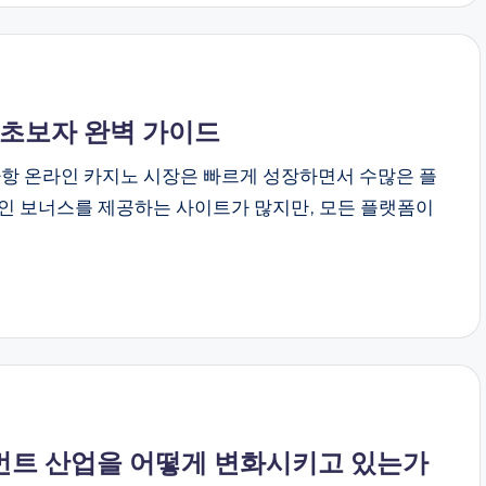
 초보자 완벽 가이드
사항 온라인 카지노 시장은 빠르게 성장하면서 수많은 플
인 보너스를 제공하는 사이트가 많지만, 모든 플랫폼이
먼트 산업을 어떻게 변화시키고 있는가