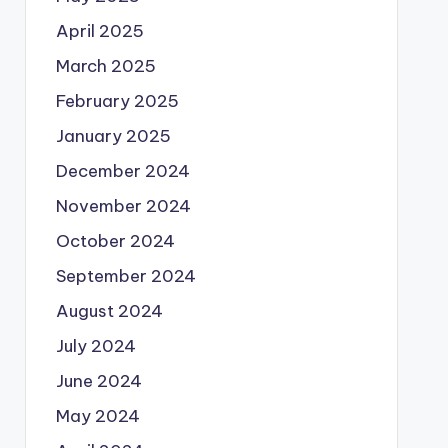
April 2025
March 2025
February 2025
January 2025
December 2024
November 2024
October 2024
September 2024
August 2024
July 2024
June 2024
May 2024