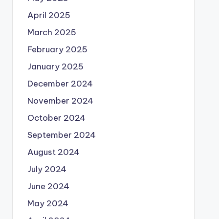
April 2025
March 2025
February 2025
January 2025
December 2024
November 2024
October 2024
September 2024
August 2024
July 2024
June 2024
May 2024