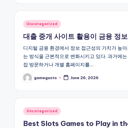
Posted
Uncategorized
in
대출 중개 사이트 활용이 금융 정
디지털 금융 환경에서 정보 접근성의 가치가 높아
는 방식을 근본적으로 변화시키고 있다. 과거에는
접 방문하거나 개별 홈페이지를…
gamegusto
June 26, 2026
Posted
by
Posted
Uncategorized
in
Best Slots Games to Play in th