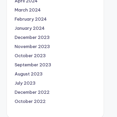
April 2024
March 2024
February 2024
January 2024
December 2023
November 2023
October 2023
September 2023
August 2023
July 2023
December 2022
October 2022