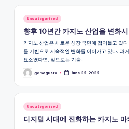
Posted
Uncategorized
in
향후 10년간 카지노 산업을 변화시
카지노 산업은 새로운 성장 국면에 접어들고 있다
를 기반으로 지속적인 변화를 이어가고 있다. 과
요소였다면, 앞으로는 기술…
gamegusto
June 26, 2026
Posted
by
Posted
Uncategorized
in
디지털 시대에 진화하는 카지노 마