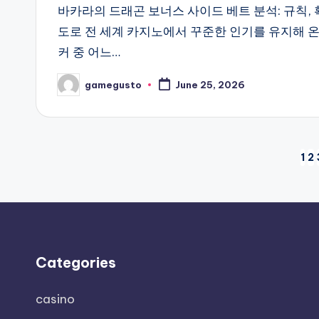
바카라의 드래곤 보너스 사이드 베트 분석: 규칙,
도로 전 세계 카지노에서 꾸준한 인기를 유지해 
커 중 어느…
gamegusto
June 25, 2026
Posted
by
Posts
1
2
navigation
Categories
casino