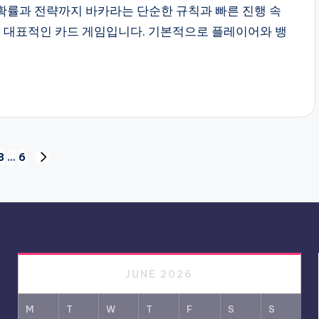
 확률과 전략까지 바카라는 단순한 규칙과 빠른 진행 속
온 대표적인 카드 게임입니다. 기본적으로 플레이어와 뱅
3
…
6
NEXT
PAGE
JUNE 2026
M
T
W
T
F
S
S