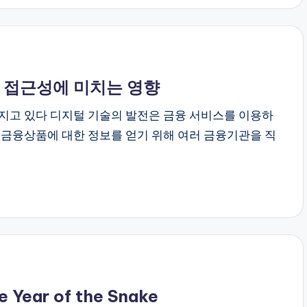
보 접근성에 미치는 영향
지고 있다 디지털 기술의 발전은 금융 서비스를 이용하
 금융상품에 대한 정보를 얻기 위해 여러 금융기관을 직
e Year of the Snake