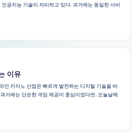
는 인공지능 기술이 자리하고 있다. 과거에는 동일한 서비
는 이유
라인 카지노 산업은 빠르게 발전하는 디지털 기술을 바
 과거에는 단순한 게임 제공이 중심이었다면, 오늘날에