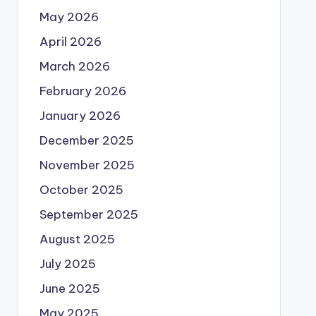
May 2026
April 2026
March 2026
February 2026
January 2026
December 2025
November 2025
October 2025
September 2025
August 2025
July 2025
June 2025
May 2025