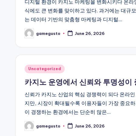
디지털 환경이 카지노 마케팅을 변화시키다 온라인
식에도 큰 변화를 맞이하고 있다. 과거에는 대규
는 데이터 기반의 맞춤형 마케팅과 디지털…
gamegusto
June 26, 2026
Posted
by
Posted
Uncategorized
in
카지노 운영에서 신뢰와 투명성이 
신뢰가 카지노 산업의 핵심 경쟁력이 되다 온라인
지만, 시장이 확대될수록 이용자들이 가장 중요하
이 경쟁하는 환경에서는 단순히 많은…
gamegusto
June 26, 2026
Posted
by