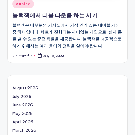
Posted
casino
in
블랙잭에서 더블 다운을 하는 시기
블랙잭은 대부분의 카지노에서 가장 인기 있는 테이블 게임
중 하나입니다. 빠르게 진행되는 재미있는 게임으로, 실제 돈
을 벌 수 있는 좋은 확률을 제공합니다. 블랙잭을 성공적으로
하기 위해서는 여러 용어와 전략을 알아야 합니다.
gamegusto
July 16, 2023
Posted
by
August 2026
July 2026
June 2026
May 2026
April 2026
March 2026