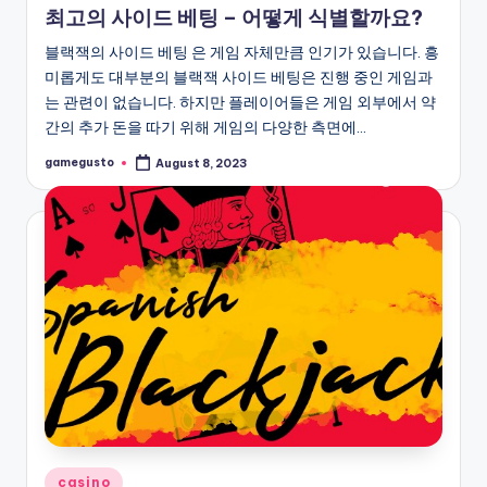
최고의 사이드 베팅 – 어떻게 식별할까요?
블랙잭의 사이드 베팅 은 게임 자체만큼 인기가 있습니다. 흥
미롭게도 대부분의 블랙잭 사이드 베팅은 진행 중인 게임과
는 관련이 없습니다. 하지만 플레이어들은 게임 외부에서 약
간의 추가 돈을 따기 위해 게임의 다양한 측면에…
gamegusto
August 8, 2023
Posted
by
Posted
casino