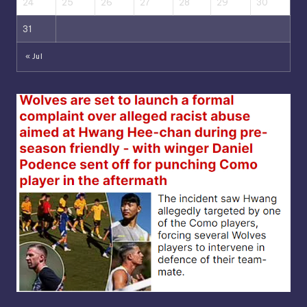
24
25
26
27
28
29
30
31
« Jul