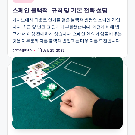
in
스페인 블랙잭: 규칙 및 기본 전략 설명
카지노에서 최초로 인기를 얻은 블랙잭 변형인 스페인 21입
니다. 최근 몇 년간 그 인기가 부활했습니다. 예전에 비해 법
규가 더 이상 관대하지 않습니다. 스페인 21의 게임을 배우는
것은 대부분의 다른 블랙잭 변형과는 매우 다른 도전입니다...
gamegusto
July 25, 2023
Posted
by