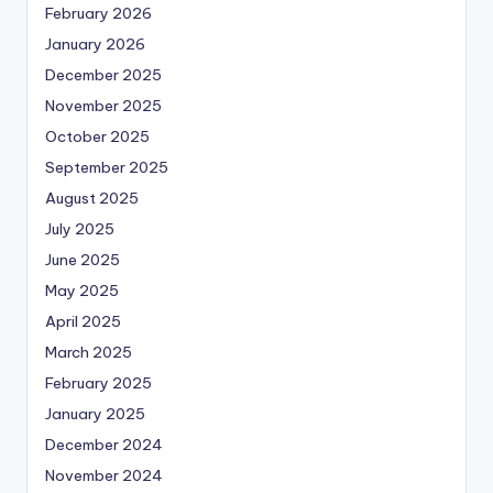
February 2026
January 2026
December 2025
November 2025
October 2025
September 2025
August 2025
July 2025
June 2025
May 2025
April 2025
March 2025
February 2025
January 2025
December 2024
November 2024