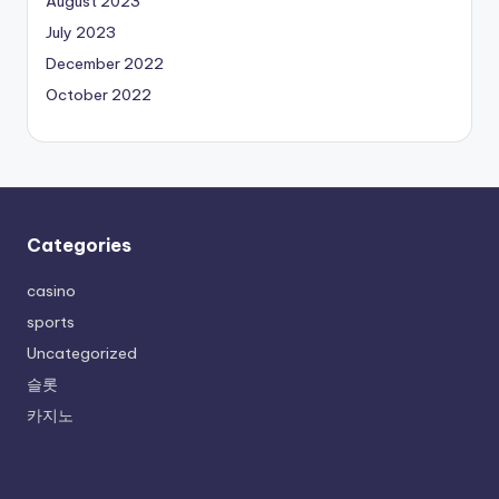
August 2023
July 2023
December 2022
October 2022
Categories
casino
sports
Uncategorized
슬롯
카지노