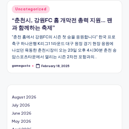
Posted
Uncategorized
in
“춘천시, 강원FC 홈 개막전 총력 지원… 팬
과 함께하는 축제”
"춘천 홈에서 강원FC의 시즌 첫 승을 응원합니다" 한국 프로
축구 하나은행 K리그1 1라운드 대구 원정 경기 현장 응원에
나섰던 육동한 춘천시장이 오는 23일 오후 4시30분 춘천 송
암스포츠타운에서 열리는 시즌 2차전 포항과의…
gamegusto
February 18, 2025
Posted
by
August 2026
July 2026
June 2026
May 2026