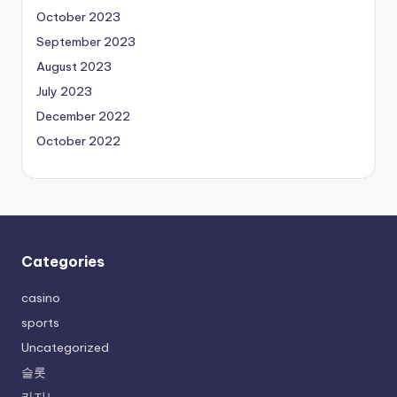
October 2023
September 2023
August 2023
July 2023
December 2022
October 2022
Categories
casino
sports
Uncategorized
슬롯
카지노