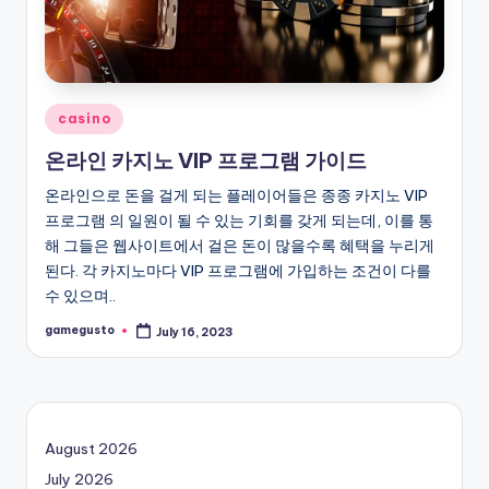
Posted
casino
in
온라인 카지노 VIP 프로그램 가이드
온라인으로 돈을 걸게 되는 플레이어들은 종종 카지노 VIP
프로그램 의 일원이 될 수 있는 기회를 갖게 되는데, 이를 통
해 그들은 웹사이트에서 걸은 돈이 많을수록 혜택을 누리게
된다. 각 카지노마다 VIP 프로그램에 가입하는 조건이 다를
수 있으며..
gamegusto
July 16, 2023
Posted
by
August 2026
July 2026