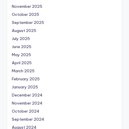
November 2025
October 2025
September 2025
August 2025
July 2025
June 2025
May 2025
April 2025
March 2025
February 2025
January 2025
December 2024
November 2024
October 2024
September 2024
August 2024