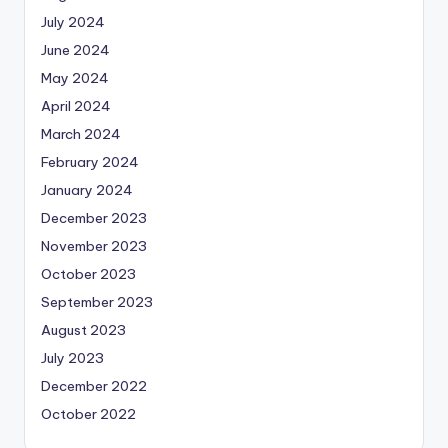
July 2024
June 2024
May 2024
April 2024
March 2024
February 2024
January 2024
December 2023
November 2023
October 2023
September 2023
August 2023
July 2023
December 2022
October 2022