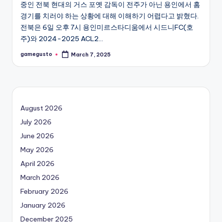
중인 전북 현대의 거스 포옛 감독이 전주가 아닌 용인에서 홈
경기를 치러야 하는 상황에 대해 이해하기 어렵다고 밝혔다.
전북은 6일 오후 7시 용인미르스타디움에서 시드니FC(호
주)와 2024-2025 ACL2…
gamegusto
March 7, 2025
Posted
by
August 2026
July 2026
June 2026
May 2026
April 2026
March 2026
February 2026
January 2026
December 2025