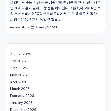
결했다. 광주는 지난 시즌 맹활약한 최경록과 2026년까지 2
년 재계약을 체결하고 동행을 이어간다고 밝혔다. 2014년 독
일 분데스리가2 FC장크트파울리에서 프로 생활을 시작한
최경록은 10년간의 독일 생활을…
gamegusto
January 3, 2025
Posted
by
August 2026
July 2026
June 2026
May 2026
April 2026
March 2026
February 2026
January 2026
December 2025