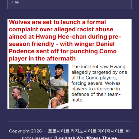
« Jul
Copyright 2026 —
토토사이트 카지노사이트 메이저사이트
. All
rights reserved.
Bloghash WordPress Theme