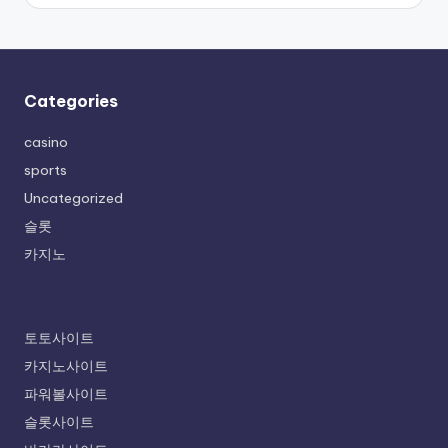
Categories
casino
sports
Uncategorized
슬롯
카지노
토토사이트
카지노사이트
파워볼사이트
슬롯사이트