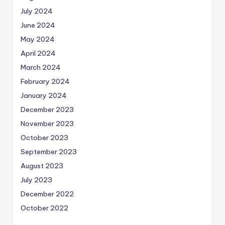
July 2024
June 2024
May 2024
April 2024
March 2024
February 2024
January 2024
December 2023
November 2023
October 2023
September 2023
August 2023
July 2023
December 2022
October 2022