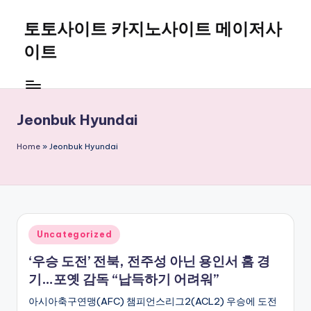
토토사이트 카지노사이트 메이저사
Skip
to
이트
content
Jeonbuk Hyundai
Home
»
Jeonbuk Hyundai
Posted
Uncategorized
in
‘우승 도전’ 전북, 전주성 아닌 용인서 홈 경
기…포옛 감독 “납득하기 어려워”
아시아축구연맹(AFC) 챔피언스리그2(ACL2) 우승에 도전