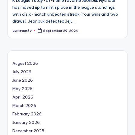
K League 1 stay-at-home favorite Jeonbuk Hyundai
has moved up to ninth place in the league standings
with a six-match unbeaten streak (four wins and two
draws). Jeonbuk defeated Jeju…
gamegusto
September 29, 2024
Posted
by
August 2026
July 2026
June 2026
May 2026
April 2026
March 2026
February 2026
January 2026
December 2025