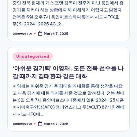
중인 전북 현대의 거스 포옛 감독이 전주가 아닌 용인에서 홈
경기를 치러야 하는 상황에 대해 이해하기 어렵다고 밝혔다.
전북은 6일 오후 7시 용인미르스타디움에서 시드니FC(호
주)와 2024-2025 ACL2…
gamegusto
March 7, 2025
Posted
by
Posted
Uncategorized
in
‘아쉬운 경기력’ 이영재, 모든 전북 선수들 나
갈 때까지 김태환과 깊은 대화
이영재는 아쉬운 경기 후 김태환과 대화를 통해 생각을 다잡
고 다음 경기에 대한 의지를 세운 것으로 알려졌다. 전북 현대
는 6일 오후 7시 용인미르스타디움에서 열린 2024-25시즌
아시아축구연맹(AFC) 챔피언스리그 투(ACLT) 8강 1차전에
서 시드니FC에…
gamegusto
March 7, 2025
Posted
by