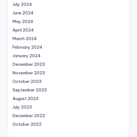
July 2024
June 2024
May 2024
April 2024
March 2024
February 2024
January 2024
December 2023
November 2023
October 2023
September 2023
August 2023
July 2023
December 2022
October 2022