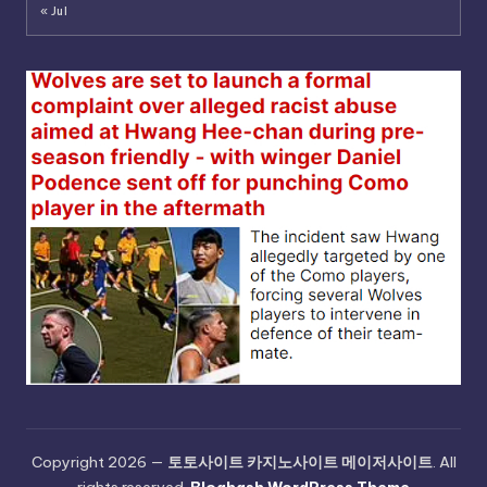
« Jul
Copyright 2026 —
토토사이트 카지노사이트 메이저사이트
. All