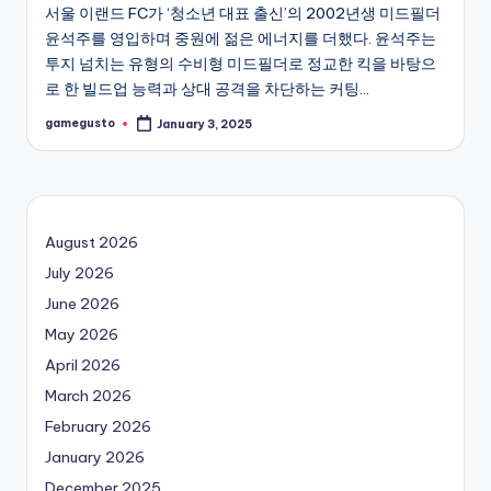
서울 이랜드 FC가 ‘청소년 대표 출신’의 2002년생 미드필더
윤석주를 영입하며 중원에 젊은 에너지를 더했다. 윤석주는
투지 넘치는 유형의 수비형 미드필더로 정교한 킥을 바탕으
로 한 빌드업 능력과 상대 공격을 차단하는 커팅…
gamegusto
January 3, 2025
Posted
by
August 2026
July 2026
June 2026
May 2026
April 2026
March 2026
February 2026
January 2026
December 2025