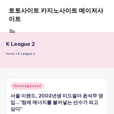
토토사이트 카지노사이트 메이저사
Skip
to
이트
content
K League 2
Home
»
K League 2
Posted
Uncategorized
in
서울 이랜드, 2002년생 미드필더 윤석주 영
입…”팀에 에너지를 불어넣는 선수가 되고
싶다”