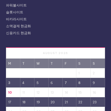
파워볼사이트
슬롯사이트
바카라사이트
소액결제 현금화
신용카드 현금화
AUGUST 2026
M
T
W
T
F
S
S
1
2
3
4
5
6
7
8
9
10
11
12
13
14
15
16
17
18
19
20
21
22
23