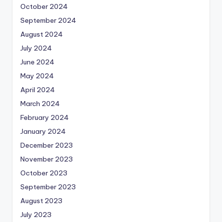
October 2024
September 2024
August 2024
July 2024
June 2024
May 2024
April 2024
March 2024
February 2024
January 2024
December 2023
November 2023
October 2023
September 2023
August 2023
July 2023