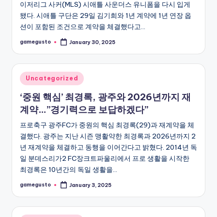
이저리그 사커(MLS) 시애틀 사운더스 유니폼을 다시 입게
됐다. 시애틀 구단은 29일 김기희와 1년 계약에 1년 연장 옵
션이 포함된 조건으로 계약을 체결했다고…
gamegusto
January 30, 2025
Posted
by
Posted
Uncategorized
in
‘중원 핵심’ 최경록, 광주와 2026년까지 재
계약…”경기력으로 보답하겠다”
프로축구 광주FC가 중원의 핵심 최경록(29)과 재계약을 체
결했다. 광주는 지난 시즌 맹활약한 최경록과 2026년까지 2
년 재계약을 체결하고 동행을 이어간다고 밝혔다. 2014년 독
일 분데스리가2 FC장크트파울리에서 프로 생활을 시작한
최경록은 10년간의 독일 생활을…
gamegusto
January 3, 2025
Posted
by