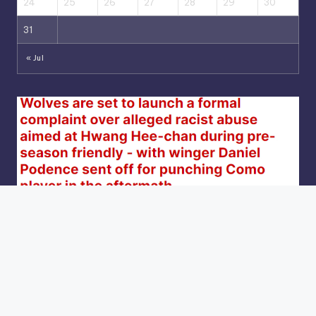
24
25
26
27
28
29
30
31
« Jul