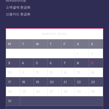
바카라사이트
소액결제 현금화
신용카드 현금화
AUGUST 2026
M
T
W
T
F
S
S
1
2
3
4
5
6
7
8
9
10
11
12
13
14
15
16
17
18
19
20
21
22
23
24
25
26
27
28
29
30
31