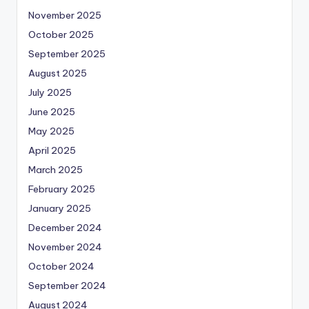
November 2025
October 2025
September 2025
August 2025
July 2025
June 2025
May 2025
April 2025
March 2025
February 2025
January 2025
December 2024
November 2024
October 2024
September 2024
August 2024