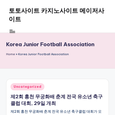
토토사이트 카지노사이트 메이저사
Skip
to
이트
content
Korea Junior Football Association
Home
»
Korea Junior Football Association
Posted
Uncategorized
in
제2회 홍천 무궁화배 춘계 전국 유소년 축구
클럽 대회, 29일 개최
제2회 홍천 무궁화배 춘계 전국 유소년 축구클럽 대회가 오