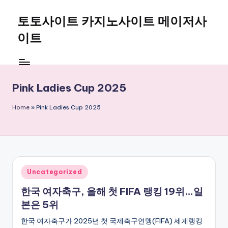
토토사이트 카지노사이트 메이저사
Skip
to
이트
content
Pink Ladies Cup 2025
Home
»
Pink Ladies Cup 2025
Posted
Uncategorized
in
한국 여자축구, 올해 첫 FIFA 랭킹 19위…일
본은 5위
한국 여자축구가 2025년 첫 국제축구연맹(FIFA) 세계랭킹