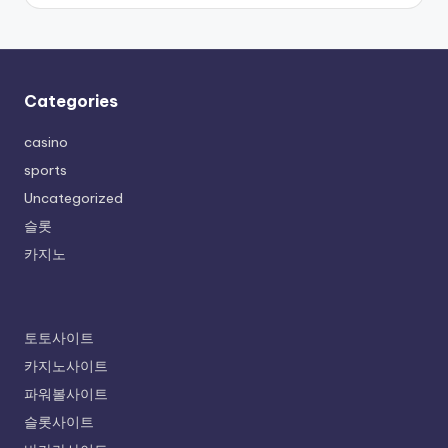
Categories
casino
sports
Uncategorized
슬롯
카지노
토토사이트
카지노사이트
파워볼사이트
슬롯사이트