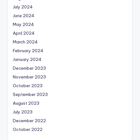
July 2024
June 2024
May 2024
April 2024
March 2024
February 2024
January 2024
December 2023
November 2023
October 2023
September 2023
August 2023
July 2023
December 2022
October 2022