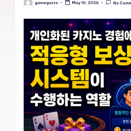
gamegusto
May 10, 2026
No Com
Posted
by