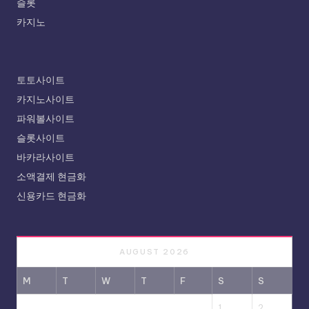
슬롯
카지노
토토사이트
카지노사이트
파워볼사이트
슬롯사이트
바카라사이트
소액결제 현금화
신용카드 현금화
AUGUST 2026
M
T
W
T
F
S
S
1
2