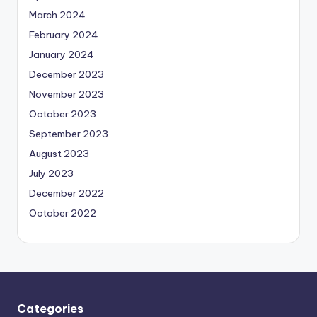
March 2024
February 2024
January 2024
December 2023
November 2023
October 2023
September 2023
August 2023
July 2023
December 2022
October 2022
Categories