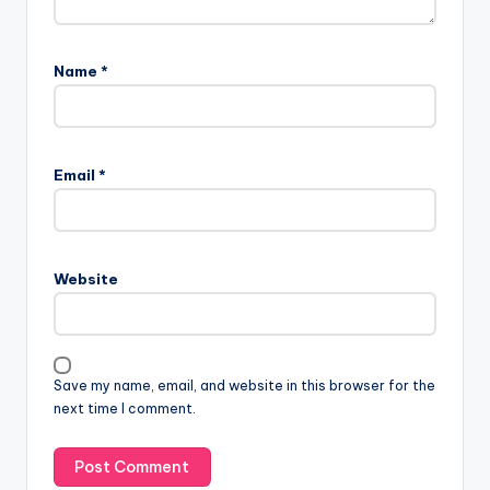
Name
*
Email
*
Website
Save my name, email, and website in this browser for the
next time I comment.