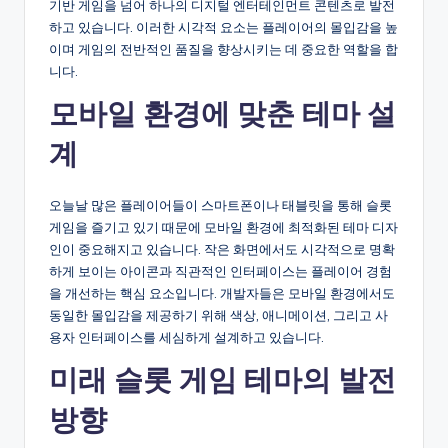
기반 게임을 넘어 하나의 디지털 엔터테인먼트 콘텐츠로 발전
하고 있습니다. 이러한 시각적 요소는 플레이어의 몰입감을 높
이며 게임의 전반적인 품질을 향상시키는 데 중요한 역할을 합
니다.
모바일 환경에 맞춘 테마 설
계
오늘날 많은 플레이어들이 스마트폰이나 태블릿을 통해 슬롯
게임을 즐기고 있기 때문에 모바일 환경에 최적화된 테마 디자
인이 중요해지고 있습니다. 작은 화면에서도 시각적으로 명확
하게 보이는 아이콘과 직관적인 인터페이스는 플레이어 경험
을 개선하는 핵심 요소입니다. 개발자들은 모바일 환경에서도
동일한 몰입감을 제공하기 위해 색상, 애니메이션, 그리고 사
용자 인터페이스를 세심하게 설계하고 있습니다.
미래 슬롯 게임 테마의 발전
방향