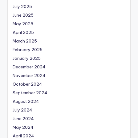
July 2025
June 2025
May 2025
April 2025
March 2025
February 2025
January 2025
December 2024
November 2024
October 2024
September 2024
August 2024
July 2024
June 2024
May 2024
April 2024