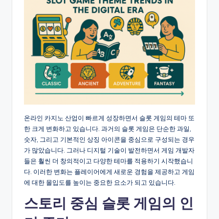
온라인 카지노 산업이 빠르게 성장하면서 슬롯 게임의 테마 또
한 크게 변화하고 있습니다. 과거의 슬롯 게임은 단순한 과일,
숫자, 그리고 기본적인 상징 아이콘을 중심으로 구성되는 경우
가 많았습니다. 그러나 디지털 기술이 발전하면서 게임 개발자
들은 훨씬 더 창의적이고 다양한 테마를 적용하기 시작했습니
다. 이러한 변화는 플레이어에게 새로운 경험을 제공하고 게임
에 대한 몰입도를 높이는 중요한 요소가 되고 있습니다.
스토리 중심 슬롯 게임의 인