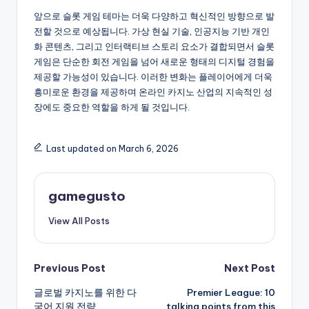
앞으로 슬롯 게임 테마는 더욱 다양하고 혁신적인 방향으로 발
전할 것으로 예상됩니다. 가상 현실 기술, 인공지능 기반 개인
화 콘텐츠, 그리고 인터랙티브 스토리 요소가 결합되면서 슬롯
게임은 단순한 회전 게임을 넘어 새로운 형태의 디지털 경험을
제공할 가능성이 있습니다. 이러한 변화는 플레이어에게 더욱
흥미로운 환경을 제공하며 온라인 카지노 산업의 지속적인 성
장에도 중요한 역할을 하게 될 것입니다.
Last updated on March 6, 2026
gamegusto
View All Posts
Post
Previous Post
Next Post
글로벌 카지노를 위한 다
Premier League: 10
navigation
국어 지원 전략
talking points from this