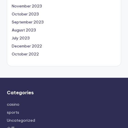
November 2023
October 2023
September 2023
August 2023
July 2023
December 2022
October 2022
Categories
casino
sports
Uncategorized