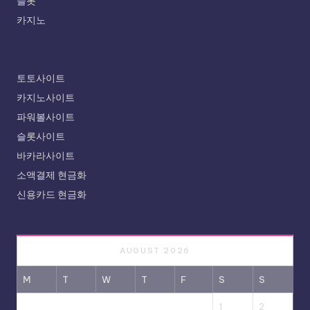
슬롯
카지노
토토사이트
카지노사이트
파워볼사이트
슬롯사이트
바카라사이트
소액결제 현금화
신용카드 현금화
AUGUST 2026
M
T
W
T
F
S
S
1
2