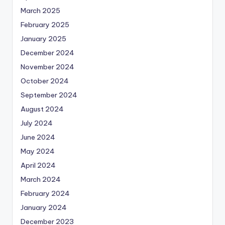
March 2025
February 2025
January 2025
December 2024
November 2024
October 2024
September 2024
August 2024
July 2024
June 2024
May 2024
April 2024
March 2024
February 2024
January 2024
December 2023