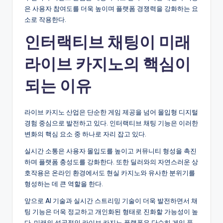
은 사용자 참여도를 더욱 높이며 플랫폼 경쟁력을 강화하는 요
소로 작용한다.
인터랙티브 채팅이 미래
라이브 카지노의 핵심이
되는 이유
라이브 카지노 산업은 단순한 게임 제공을 넘어 몰입형 디지털
경험 중심으로 발전하고 있다. 인터랙티브 채팅 기능은 이러한
변화의 핵심 요소 중 하나로 자리 잡고 있다.
실시간 소통은 사용자 몰입도를 높이고 커뮤니티 형성을 촉진
하며 플랫폼 충성도를 강화한다. 또한 딜러와의 자연스러운 상
호작용은 온라인 환경에서도 현실 카지노와 유사한 분위기를
형성하는 데 큰 역할을 한다.
앞으로 AI 기술과 실시간 스트리밍 기술이 더욱 발전하면서 채
팅 기능은 더욱 정교하고 개인화된 형태로 진화할 가능성이 높
다. 미래의 성공적인 라이브 카지노 플랫폼은 단순히 게임 품