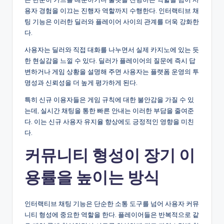
용자 경험을 이끄는 진행자 역할까지 수행한다. 인터랙티브 채
팅 기능은 이러한 딜러와 플레이어 사이의 관계를 더욱 강화한
다.
사용자는 딜러와 직접 대화를 나누면서 실제 카지노에 있는 듯
한 현실감을 느낄 수 있다. 딜러가 플레이어의 질문에 즉시 답
변하거나 게임 상황을 설명해 주면 사용자는 플랫폼 운영의 투
명성과 신뢰성을 더 높게 평가하게 된다.
특히 신규 이용자들은 게임 규칙에 대한 불안감을 가질 수 있
는데, 실시간 채팅을 통한 빠른 안내는 이러한 부담을 줄여준
다. 이는 신규 사용자 유지율 향상에도 긍정적인 영향을 미친
다.
커뮤니티 형성이 장기 이
용률을 높이는 방식
인터랙티브 채팅 기능은 단순한 소통 도구를 넘어 사용자 커뮤
니티 형성에 중요한 역할을 한다. 플레이어들은 반복적으로 같