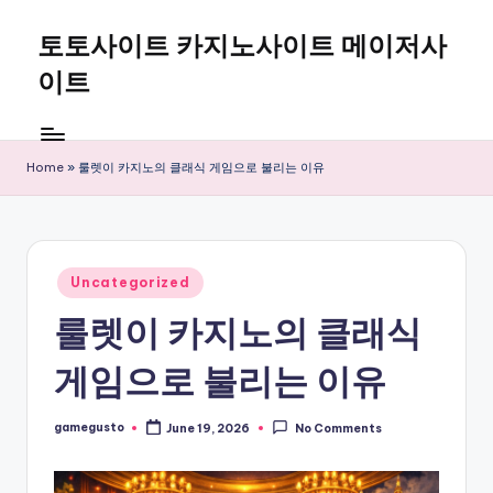
토토사이트 카지노사이트 메이저사
Skip
to
이트
content
Home
»
룰렛이 카지노의 클래식 게임으로 불리는 이유
Posted
Uncategorized
in
룰렛이 카지노의 클래식
게임으로 불리는 이유
gamegusto
June 19, 2026
No Comments
Posted
by