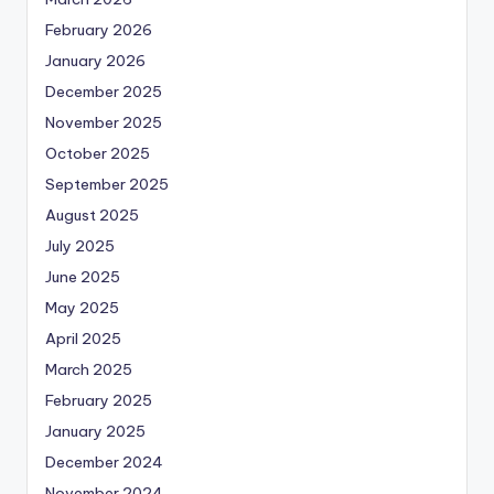
February 2026
January 2026
December 2025
November 2025
October 2025
September 2025
August 2025
July 2025
June 2025
May 2025
April 2025
March 2025
February 2025
January 2025
December 2024
November 2024