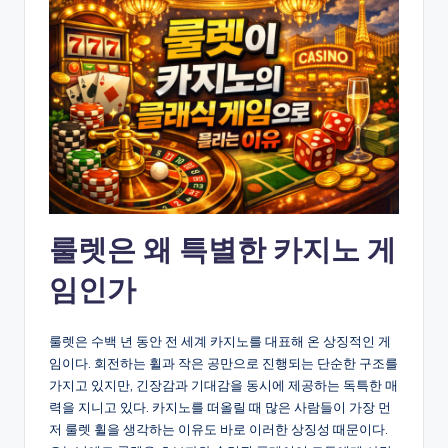
룰렛은 왜 특별한 카지노 게
임인가
룰렛은 수백 년 동안 전 세계 카지노를 대표해 온 상징적인 게
임이다. 회전하는 휠과 작은 공만으로 진행되는 단순한 구조를
가지고 있지만, 긴장감과 기대감을 동시에 제공하는 독특한 매
력을 지니고 있다. 카지노를 떠올릴 때 많은 사람들이 가장 먼
저 룰렛 휠을 생각하는 이유도 바로 이러한 상징성 때문이다.