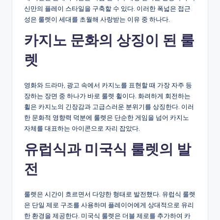
신만의 플레이 스타일을 구축할 수 있다. 이러한 폭넓은 접근
성은 룰렛이 세대를 초월해 사랑받는 이유 중 하나다.
카지노 문화의 상징이 된 룰
렛
영화와 드라마, 광고 속에서 카지노를 표현할 때 가장 자주 등
장하는 장면 중 하나가 바로 룰렛 휠이다. 화려하게 회전하는
휠은 카지노의 긴장감과 고급스러운 분위기를 상징한다. 이러
한 문화적 영향력 덕분에 룰렛은 단순한 게임을 넘어 카지노
자체를 대표하는 아이콘으로 자리 잡았다.
유럽식과 미국식 룰렛의 발
전
룰렛은 시간이 흐르면서 다양한 형태로 발전했다. 유럽식 룰렛
은 단일 제로 구조를 사용하며 플레이어에게 상대적으로 유리
한 환경을 제공한다. 미국식 룰렛은 더블 제로를 추가하여 카