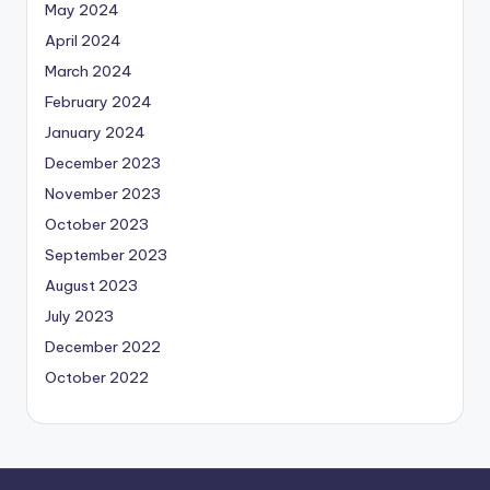
May 2024
April 2024
March 2024
February 2024
January 2024
December 2023
November 2023
October 2023
September 2023
August 2023
July 2023
December 2022
October 2022