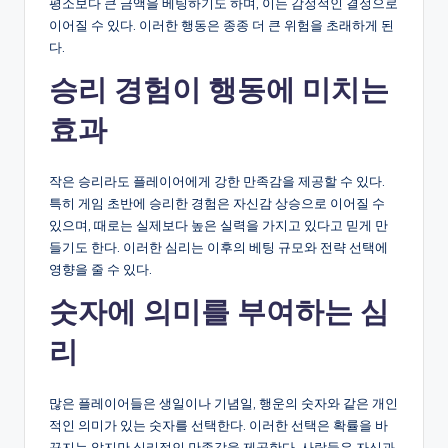
평소보다 큰 금액을 베팅하기도 하며, 이는 감정적인 결정으로
이어질 수 있다. 이러한 행동은 종종 더 큰 위험을 초래하게 된
다.
승리 경험이 행동에 미치는
효과
작은 승리라도 플레이어에게 강한 만족감을 제공할 수 있다.
특히 게임 초반에 승리한 경험은 자신감 상승으로 이어질 수
있으며, 때로는 실제보다 높은 실력을 가지고 있다고 믿게 만
들기도 한다. 이러한 심리는 이후의 베팅 규모와 전략 선택에
영향을 줄 수 있다.
숫자에 의미를 부여하는 심
리
많은 플레이어들은 생일이나 기념일, 행운의 숫자와 같은 개인
적인 의미가 있는 숫자를 선택한다. 이러한 선택은 확률을 바
꾸지는 않지만 심리적인 만족감을 제공한다. 사람들은 자신과