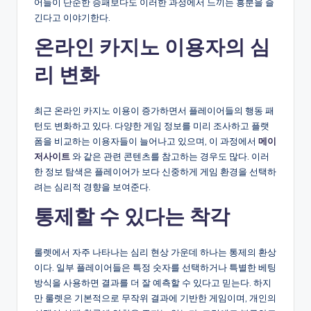
어들이 단순한 승패보다도 이러한 과정에서 느끼는 흥분을 즐
긴다고 이야기한다.
온라인 카지노 이용자의 심
리 변화
최근 온라인 카지노 이용이 증가하면서 플레이어들의 행동 패
턴도 변화하고 있다. 다양한 게임 정보를 미리 조사하고 플랫
폼을 비교하는 이용자들이 늘어나고 있으며, 이 과정에서
메이
저사이트
와 같은 관련 콘텐츠를 참고하는 경우도 많다. 이러
한 정보 탐색은 플레이어가 보다 신중하게 게임 환경을 선택하
려는 심리적 경향을 보여준다.
통제할 수 있다는 착각
룰렛에서 자주 나타나는 심리 현상 가운데 하나는 통제의 환상
이다. 일부 플레이어들은 특정 숫자를 선택하거나 특별한 베팅
방식을 사용하면 결과를 더 잘 예측할 수 있다고 믿는다. 하지
만 룰렛은 기본적으로 무작위 결과에 기반한 게임이며, 개인의