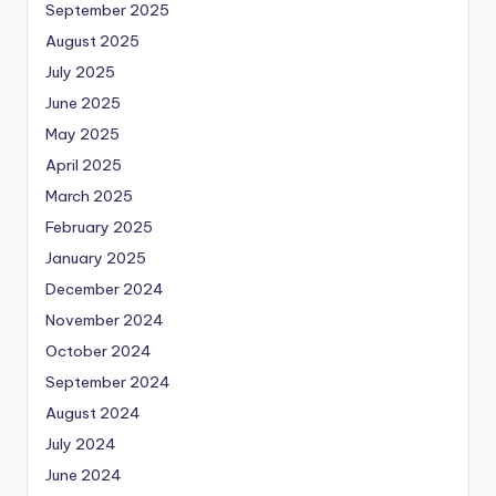
September 2025
August 2025
July 2025
June 2025
May 2025
April 2025
March 2025
February 2025
January 2025
December 2024
November 2024
October 2024
September 2024
August 2024
July 2024
June 2024