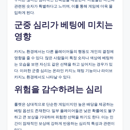
관련된 숫자가 특별하다고 느끼며, 이를 통해 게임에 더욱 몰
입하게 된다.
군중 심리가 베팅에 미치는
영향
카지노 환경에서는 다른 플레이어들의 행동도 개인의 결정에
영향을 줄 수 있다. 많은 사람들이 특정 숫자나 색상에 베팅하
는 모습을 보면 자신도 같은 선택을 하고 싶어지는 경우가 있
다. 이러한 군중 심리는 온라인 카지노 채팅 기능이나 라이브
카지노 환경에서도 나타날 수 있다.
위험을 감수하려는 심리
룰렛은 상대적으로 단순한 게임이지만 높은 배당을 제공하는
베팅 옵션도 존재한다. 일부 플레이어들은 낮은 확률에도 불구
하고 큰 보상을 기대하며 위험한 선택을 하기도 한다. 이는 인
간이 잠재적인 보상에 강하게 반응하는 심리적 특성과 관련이
있다.