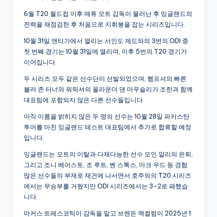
6월 T20 월드컵 이후 매튜 모트 감독이 물러난 후 잉글랜드의
전력을 재점검한 후 처음으로 지휘봉을 잡는 시리즈입니다.
10월 31일 앤티가에서 열리는 서인도 제도와의 3번의 ODI 중
첫 번째 경기는 10월 31일에 열리며, 이후 5번의 T20 경기가
이어집니다.
두 시리즈 모두 같은 선수단이 선발되었으며, 햄프셔의 빠른
볼러 존 터너와 워릭셔의 올라운더 댄 마우슬리가 조한과 함께
대표팀에 포함되지 않은 다른 선수들입니다.
아직 이름을 밝히지 않은 두 명의 선수는 10월 28일 파키스탄
투어를 마친 잉글랜드 테스트 대표팀에서 추가로 합류할 예정
입니다.
잉글랜드는 모트의 이탈과 다재다능한 선수 모인 알리의 은퇴,
그리고 조니 베어스토, 조 루트, 벤 스톡스, 마크 우드 등 경험
많은 선수들의 부재로 재건에 나서면서 호주와의 T20 시리즈
에서는 무승부를 거뒀지만 ODI 시리즈에서는 3-2로 패했습
니다.
마커스 트레스코틱이 감독을 맡고 브렌든 맥컬럼이 2025년 1