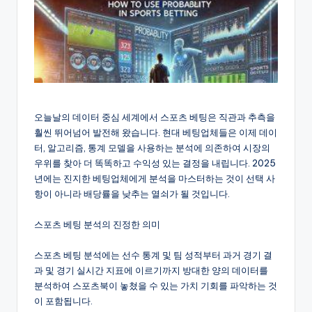
오늘날의 데이터 중심 세계에서 스포츠 베팅은 직관과 추측을
훨씬 뛰어넘어 발전해 왔습니다. 현대 베팅업체들은 이제 데이
터, 알고리즘, 통계 모델을 사용하는 분석에 의존하여 시장의
우위를 찾아 더 똑똑하고 수익성 있는 결정을 내립니다. 2025
년에는 진지한 베팅업체에게 분석을 마스터하는 것이 선택 사
항이 아니라 배당률을 낮추는 열쇠가 될 것입니다.
스포츠 베팅 분석의 진정한 의미
스포츠 베팅 분석에는 선수 통계 및 팀 성적부터 과거 경기 결
과 및 경기 실시간 지표에 이르기까지 방대한 양의 데이터를
분석하여 스포츠북이 놓쳤을 수 있는 가치 기회를 파악하는 것
이 포함됩니다.