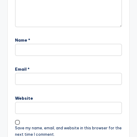
Name
*
Email
*
Website
Save my name, email, and website in this browser for the
next time I comment.