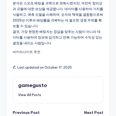
분석은 스포츠 베팅을 과학으로 변화시켰지만, 여전히 창의성
과 규율에 대한 보상을 제공합니다. 데이터를 사용하여 가치를
식별하고, 예측 모델을 이해하며, 숫자와 맥락을 결합함으로써
2025년 이후의 배당률을 극복하는 데 필요한 경쟁 우위를 확
보할 수 있습니다.
결국, 가장 현명한 베팅자는 정답을 맞추는 사람이 아니라 데
이터를 사용하여 정보에 입각하고 반복 가능하며 수익성 있는
결정을 내리는 사람입니다.
바카라사이트 추천
Last updated on October 17, 2025
gamegusto
View All Posts
Post
Previous Post
Next Post