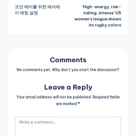
모던 베터를 위한 패러레
‘High-energy, risk-
navigation
이 베팅 설명
taking, intense’ US
women’s league shows
its rugby colors
Comments
No comments yet. Why don’t you start the discussion?
Leave a Reply
Your email address will not be published.
Required fields
are marked
*