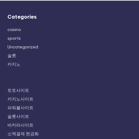
Categories
casino
sports
Uncategorized
슬롯
카지노
토토사이트
카지노사이트
파워볼사이트
슬롯사이트
바카라사이트
소액결제 현금화