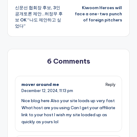
신문선 협회장 후보, 3인
Kiwoom Heroes will
navigation
공개토론 제안…허정무 후
face a one-two punch
보 OK “나도 제안하고 싶
of foreign pitchers
었다”
6 Comments
mover around me
Reply
December 12, 2024,
11:13 pm
Nice blog here Also your site loads up very fast
What host are you using Can I get your affiliate
link to your host I wish my site loaded up as
quickly as yours lol