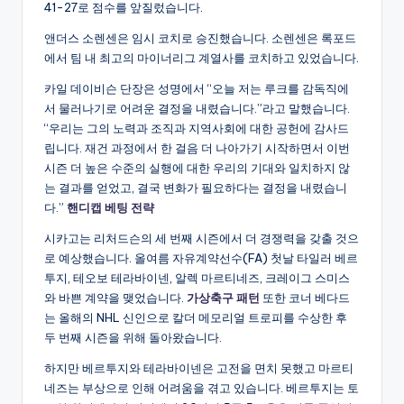
41-27로 점수를 앞질렀습니다.
앤더스 소렌센은 임시 코치로 승진했습니다. 소렌센은 록포드
에서 팀 내 최고의 마이너리그 계열사를 코치하고 있었습니다.
카일 데이비슨 단장은 성명에서 “오늘 저는 루크를 감독직에
서 물러나기로 어려운 결정을 내렸습니다.”라고 말했습니다.
“우리는 그의 노력과 조직과 지역사회에 대한 공헌에 감사드
립니다. 재건 과정에서 한 걸음 더 나아가기 시작하면서 이번
시즌 더 높은 수준의 실행에 대한 우리의 기대와 일치하지 않
는 결과를 얻었고, 결국 변화가 필요하다는 결정을 내렸습니
다.”
핸디캡 베팅 전략
시카고는 리처드슨의 세 번째 시즌에서 더 경쟁력을 갖출 것으
로 예상했습니다. 올여름 자유계약선수(FA) 첫날 타일러 베르
투지, 테오보 테라바이넨, 알렉 마르티네즈, 크레이그 스미스
와 바쁜 계약을 맺었습니다.
가상축구 패턴
또한 코너 베다드
는 올해의 NHL 신인으로 칼더 메모리얼 트로피를 수상한 후
두 번째 시즌을 위해 돌아왔습니다.
하지만 베르투지와 테라바이넨은 고전을 면치 못했고 마르티
네즈는 부상으로 인해 어려움을 겪고 있습니다. 베르투지는 토