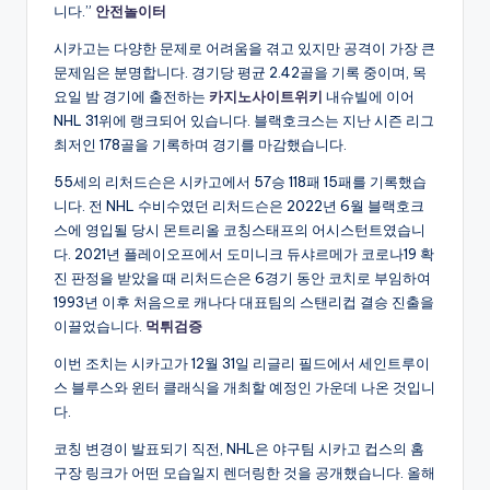
니다.”
안전놀이터
시카고는 다양한 문제로 어려움을 겪고 있지만 공격이 가장 큰
문제임은 분명합니다. 경기당 평균 2.42골을 기록 중이며, 목
요일 밤 경기에 출전하는
카지노사이트위키
내슈빌에 이어
NHL 31위에 랭크되어 있습니다. 블랙호크스는 지난 시즌 리그
최저인 178골을 기록하며 경기를 마감했습니다.
55세의 리처드슨은 시카고에서 57승 118패 15패를 기록했습
니다. 전 NHL 수비수였던 리처드슨은 2022년 6월 블랙호크
스에 영입될 당시 몬트리올 코칭스태프의 어시스턴트였습니
다. 2021년 플레이오프에서 도미니크 듀샤르메가 코로나19 확
진 판정을 받았을 때 리처드슨은 6경기 동안 코치로 부임하여
1993년 이후 처음으로 캐나다 대표팀의 스탠리컵 결승 진출을
이끌었습니다.
먹튀검증
이번 조치는 시카고가 12월 31일 리글리 필드에서 세인트루이
스 블루스와 윈터 클래식을 개최할 예정인 가운데 나온 것입니
다.
코칭 변경이 발표되기 직전, NHL은 야구팀 시카고 컵스의 홈
구장 링크가 어떤 모습일지 렌더링한 것을 공개했습니다. 올해