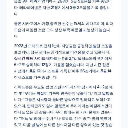
요일 위니펙과의 경기에서 26경기 5골 5도움을 기록 중입니
다. 테라바이넨은 지난 21경기에서 3골 2도움을 기록 중입니
다.
물론 시카고에서 가장 중요한 선수는 19세의 베다드이며, 리처
드슨이 해임된 것은 그의 생산 부족 때문일 가능성이 높습니
다.
2023년 드래프트 전체 1순위 지명권은 긍정적인 발전 조짐을
보였지만, 젊은 센터는 공격적으로 어려움을 겪고 있습니다.
실시간 배팅 사이트
베다드는 11월 27일 댈러스와의 경기에서
6-2로 승리하며 12경기 가뭄을 멈췄습니다. 지난 시즌 같은
시점에서 11골 10어시스트를 기록한 이후 26경기에서 5골 14
어시스트를 기록 중입니다.
리처드슨은 수요일 밤 보스턴과의 마지막 경기에서 4-2로 패
한 후 “우리는 확실히 기록에 만족하지 않습니다.”라고 말했습
니다. “그들은 시스템과 올바른 방식으로 일하려고 노력하고
있으며, 안타깝게도 앞서 말했듯이 우리에게는 아킬레스건이
하나도 없는 것 같습니다. 우리 팀에는 한 가지 문제가 없습니
다. “어느 날 밤에는 수비수나 포워드, 선수 중 한 명의 영역이
있고, 다음 날 밤에는 다른 선수처럼 다른 영역이 있는 것 같습