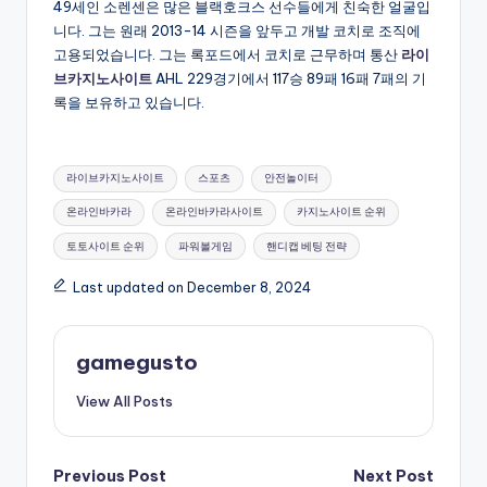
49세인 소렌센은 많은 블랙호크스 선수들에게 친숙한 얼굴입
니다. 그는 원래 2013-14 시즌을 앞두고 개발 코치로 조직에
고용되었습니다. 그는 록포드에서 코치로 근무하며 통산
라이
브카지노사이트
AHL 229경기에서 117승 89패 16패 7패의 기
록을 보유하고 있습니다.
Tags:
라이브카지노사이트
스포츠
안전놀이터
온라인바카라
온라인바카라사이트
카지노사이트 순위
토토사이트 순위
파워볼게임
핸디캡 베팅 전략
Last updated on December 8, 2024
gamegusto
View All Posts
Post
Previous Post
Next Post