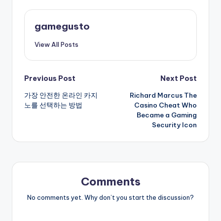
gamegusto
View All Posts
Post
Previous Post
Next Post
가장 안전한 온라인 카지
Richard Marcus The
navigation
노를 선택하는 방법
Casino Cheat Who
Became a Gaming
Security Icon
Comments
No comments yet. Why don’t you start the discussion?