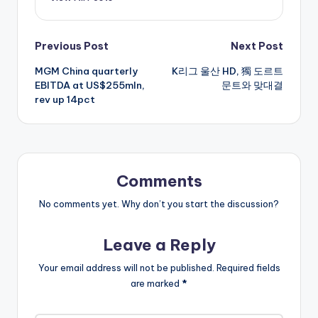
Post
Previous Post
Next Post
MGM China quarterly
K리그 울산 HD, 獨 도르트
navigation
EBITDA at US$255mln,
문트와 맞대결
rev up 14pct
Comments
No comments yet. Why don’t you start the discussion?
Leave a Reply
Your email address will not be published.
Required fields
are marked
*