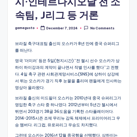
시·인테르나시오날 전 소
속팀, J리그 등 거론
gamegusto
December 7, 2024
No Comments
Posted
by
브라질 축구대표팀 출신의 오스카가 8년 만에 중국 슈퍼리그
를 떠난다.
영국 ‘더미러’ 등은 5일(현지시간) “전 첼시 선수 오스카가 상
하이 하이강과의 계약이 끝나면서 작별 인사를 했다”고 전했
다. 4일 축구 관련 사회관계망서비스(SNS)에 상하이 상강에
서 뛰는 오스카가 경기 직후 눈물을 흘리며 팬들에게 인사하는
영상아 올라왔다.
브라질 출신의 미드필더 오스카는 2010년대 중국 슈퍼리그가
영입한 축구 스타 중 하나였다. 2012년부터 5년간 첼시에서
뛰면서 203경기 38골 36도움을 기록한 스타플레이어다.
2014~2015시즌 조제 무리뉴 감독 체제에서 프리미어리그 우
승 멤버다. 리그컵, 유로파리그 우승도 차지했다.
그런데 오스카는 2016년 12월 중국행을 선택했다. 상하이는