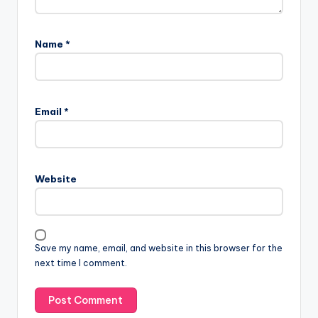
Name
*
Email
*
Website
Save my name, email, and website in this browser for the
next time I comment.