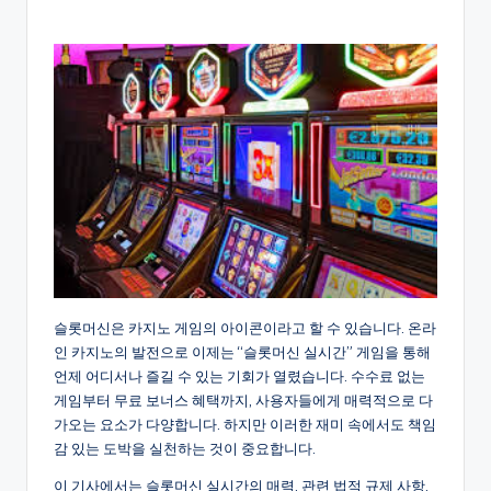
by
슬롯머신은 카지노 게임의 아이콘이라고 할 수 있습니다. 온라
인 카지노의 발전으로 이제는 “슬롯머신 실시간” 게임을 통해
언제 어디서나 즐길 수 있는 기회가 열렸습니다. 수수료 없는
게임부터 무료 보너스 혜택까지, 사용자들에게 매력적으로 다
가오는 요소가 다양합니다. 하지만 이러한 재미 속에서도 책임
감 있는 도박을 실천하는 것이 중요합니다.
이 기사에서는 슬롯머신 실시간의 매력, 관련 법적 규제 사항,