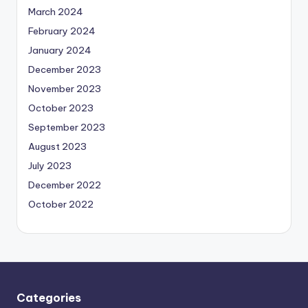
March 2024
February 2024
January 2024
December 2023
November 2023
October 2023
September 2023
August 2023
July 2023
December 2022
October 2022
Categories