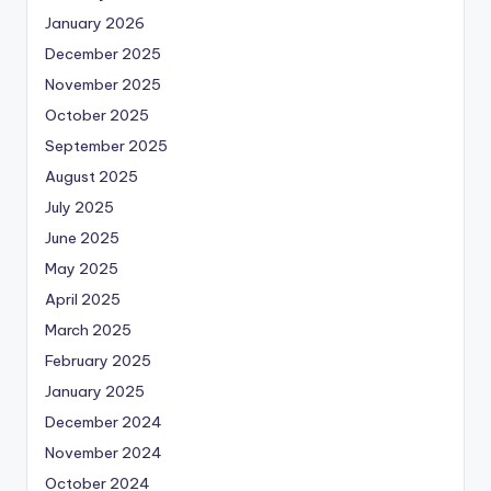
January 2026
December 2025
November 2025
October 2025
September 2025
August 2025
July 2025
June 2025
May 2025
April 2025
March 2025
February 2025
January 2025
December 2024
November 2024
October 2024