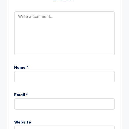
Name
*
Email
*
Website