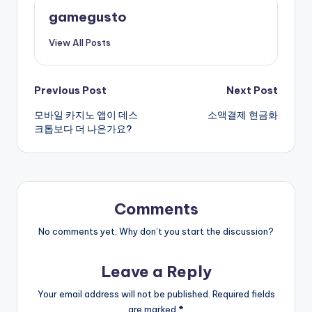
gamegusto
View All Posts
Post
Previous Post
Next Post
모바일 카지노 앱이 데스
소액결제 현금화
navigation
크톱보다 더 나은가요?
Comments
No comments yet. Why don’t you start the discussion?
Leave a Reply
Your email address will not be published.
Required fields
are marked
*