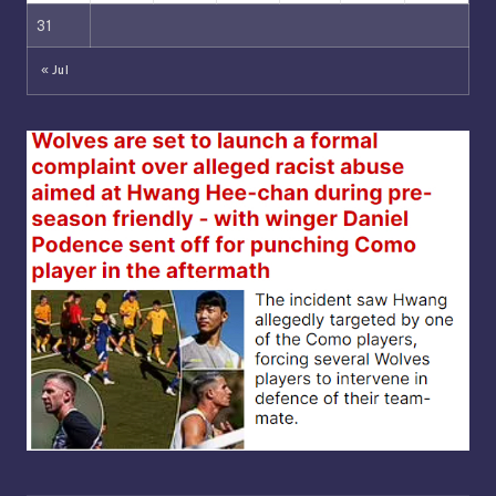
31
« Jul