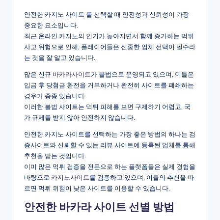
안전한 카지노 사이트 를 선택할 때 안전성과 신뢰성이 가장
중요한 요소입니다.
최근 온라인 카지노의 인기가 높아지면서 함께 증가하는 먹튀
사고 위험으로 인해, 플레이어들은 신중한 업체 선택이 필수라
는 것을 잘 알고 있습니다.
많은 신규
바카라사이트
가 불법으로 운영되고 있으며, 이들은
입금 후 당첨금 환전을 거부하거나 완전히 사이트를 폐쇄하는
경우가 종종 있습니다.
이러한 불법 사이트는 먹튀 피해를 보면 구제하기 어렵고, 국
가 규제를 받지 않아 안전하지 않습니다.
안전한 카지노 사이트를 선택하는 가장 좋은 방법의 하나는 검
증사이트와 신뢰할 수 있는 리뷰 사이트에 등록된 업체를 통해
추천을 받는 것입니다.
이미 많은 먹튀 검증을 전문으로 하는 플랫폼들은 실제 경험을
바탕으로
카지노사이트
를 검증하고 있으며, 이들의 추천을 따
르면 먹튀 위험이 낮은 사이트를 이용할 수 있습니다.
안전한 바카라 사이트 선별 방법