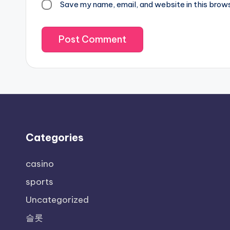
Save my name, email, and website in this brow
Categories
casino
sports
Uncategorized
슬롯