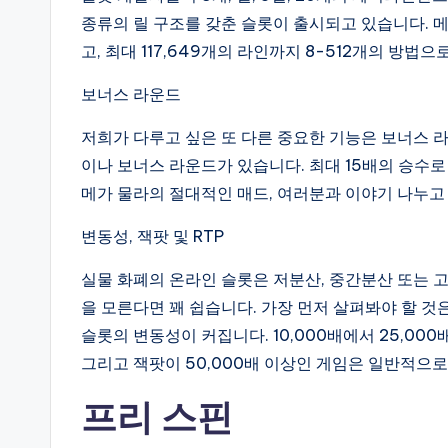
종류의 릴 구조를 갖춘 슬롯이 출시되고 있습니다. 메
고, 최대 117,649개의 라인까지 8-512개의 방법
보너스 라운드
저희가 다루고 싶은 또 다른 중요한 기능은 보너스 
이나 보너스 라운드가 있습니다. 최대 15배의 승수
메가 물라의 절대적인 매드, 여러분과 이야기 나누고
변동성, 잭팟 및 RTP
실물 화폐의 온라인 슬롯은 저분산, 중간분산 또는
을 모른다면 꽤 쉽습니다. 가장 먼저 살펴봐야 할 
슬롯의 변동성이 커집니다. 10,000배에서 25,0
그리고 잭팟이 50,000배 이상인 게임은 일반적으로
프리 스핀