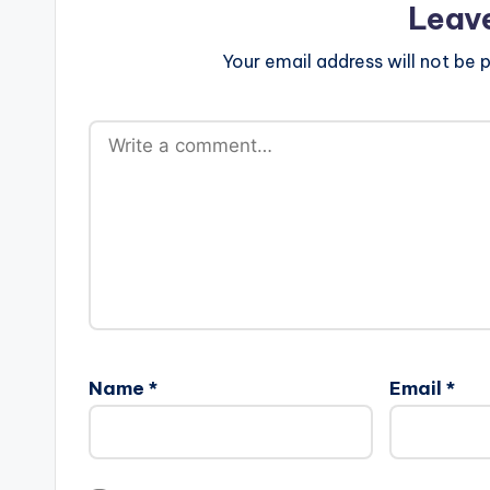
Leav
Your email address will not be p
Name
*
Email
*