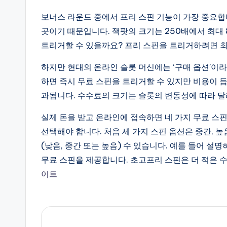
보너스 라운드 중에서 프리 스핀 기능이 가장 중요합
곳이기 때문입니다. 잭팟의 크기는 250배에서 최대 
트리거할 수 있을까요? 프리 스핀을 트리거하려면 최소 3
하지만 현대의 온라인 슬롯 머신에는 ‘구매 옵션’이라
하면 즉시 무료 스핀을 트리거할 수 있지만 비용이 듭
과됩니다. 수수료의 크기는 슬롯의 변동성에 따라 달
실제 돈을 받고 온라인에 접속하면 네 가지 무료 스
선택해야 합니다. 처음 세 가지 스핀 옵션은 중간, 
(낮음, 중간 또는 높음) 수 있습니다. 예를 들어 설
무료 스핀을 제공합니다. 초고프리 스핀은 더 적은 
이트