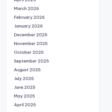
March 2026
February 2026
January 2026
December 2025
November 2025
October 2025
September 2025
August 2025
July 2025
June 2025
May 2025
April 2025