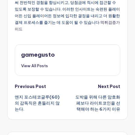
써 전반적인 경험을 향상시키고, 당첨금에 적시에 접근할 수
있도록 보장할 수 있습니다. 이러한 인사이트는 숙련된 플레이
어든 신입 플레이어든 정보에 입각한 결정을 내리고 더 원활한
결제 프로세스를 즐기는 데 도움이 될 수 있습니다.
먹튀검증가
이드
gamegusto
View All Posts
Post
Previous Post
Next Post
엔지 포스테코글루(60)
도박을 위해 다른 암호화
navigation
의 감독직은 흔들리지 않
폐보다 라이트코인을 선
는다.
택해야 하는 6가지 이유