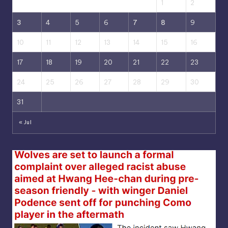
1
2
3
4
5
6
7
8
9
10
11
12
13
14
15
16
17
18
19
20
21
22
23
24
25
26
27
28
29
30
31
« Jul