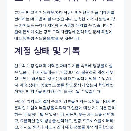
효과적인 고객 지원과 명확한 커뮤니케이션은 지급 기대치를
관리하는 데 도움이 될 수 있습니다. 신속한 고객 지원 팀이 있
는 카지노는 문제나 지연에 신속하게 대처할 수 있습니다. 인
출에 문제가 있는 경우 고객 지원팀에 연락하면 문제 해결에
대한 명확성과 도움을 받을 수 있습니다.
계정 상태 및 기록
선수의 계정 상태와 이력은 때때로 지급 속도에 영향을 미칠
수 있습니다. 카지노에는 미지급 보너스, 불완전한 계정 세부
정보 또는 해결되지 않은 문제에 대한 정책이 있을 수 있습니
다. 계정 상태가 양호하고 보류 중인 문제가 없는지 확인하면
잠재적인 지연을 방지하는 데 도움이 될 수 있습니다.
온라인 카지노의 결제 속도에 영향을 미치는 요인을 이해하면
온라인 게임의 복잡성을 파악하고 인출에 대한 기대치를 관리
하는 데 도움이 될 수 있습니다. 평판이 좋은 카지노를 선택하
고, 효율적인 결제 방법을 선택하고, 인증 프로세스를 이해하
고, 카지노 정책과 피크 시간에 대한 정보를 계속 제공함으로