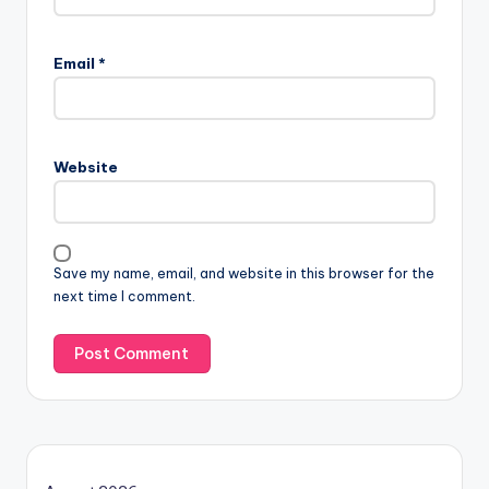
Email
*
Website
Save my name, email, and website in this browser for the
next time I comment.