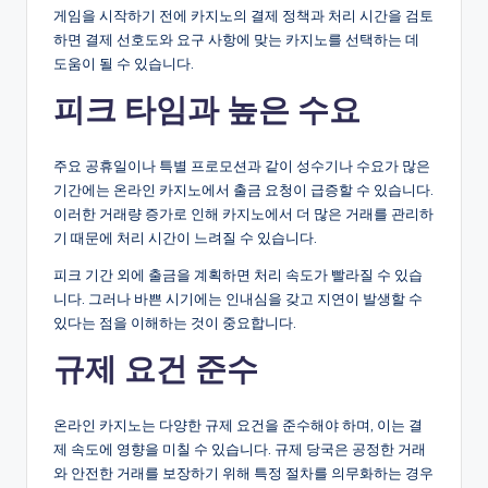
게임을 시작하기 전에 카지노의 결제 정책과 처리 시간을 검토
하면 결제 선호도와 요구 사항에 맞는 카지노를 선택하는 데
도움이 될 수 있습니다.
피크 타임과 높은 수요
주요 공휴일이나 특별 프로모션과 같이 성수기나 수요가 많은
기간에는 온라인 카지노에서 출금 요청이 급증할 수 있습니다.
이러한 거래량 증가로 인해 카지노에서 더 많은 거래를 관리하
기 때문에 처리 시간이 느려질 수 있습니다.
피크 기간 외에 출금을 계획하면 처리 속도가 빨라질 수 있습
니다. 그러나 바쁜 시기에는 인내심을 갖고 지연이 발생할 수
있다는 점을 이해하는 것이 중요합니다.
규제 요건 준수
온라인 카지노는 다양한 규제 요건을 준수해야 하며, 이는 결
제 속도에 영향을 미칠 수 있습니다. 규제 당국은 공정한 거래
와 안전한 거래를 보장하기 위해 특정 절차를 의무화하는 경우