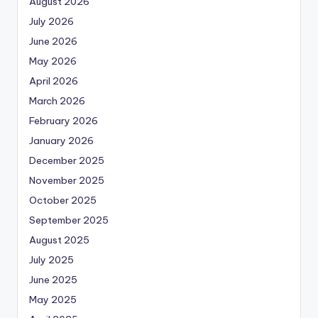
August 2026
July 2026
June 2026
May 2026
April 2026
March 2026
February 2026
January 2026
December 2025
November 2025
October 2025
September 2025
August 2025
July 2025
June 2025
May 2025