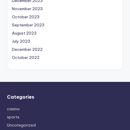
December 2023
November 2023
October 2023
September 2023
August 2023
July 2023
December 2022
October 2022
Categories
casino
sports
Uncategorized