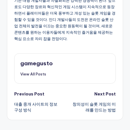
기존 대형 개발사들과 차별화되는 강력한 경쟁력이 된다. 앞으
로도 다양한 장르와 혁신적인 게임 시스템이 지속적으로 등장
하면서 플레이어들은 더욱 풍부하고 개성 있는 슬롯 게임을 경
험할 수 있을 것이다. 인디 개발사들의 도전은 온라인 슬롯 산
업 전체의 발전을 이끄는 중요한 원동력이 될 것이며, 새로운
콘텐츠를 원하는 이용자들에게 지속적인 즐거움을 제공하는
핵심 요소로 자리 잡을 전망이다.
gamegusto
View All Posts
Post
Previous Post
Next Post
대출 중개 사이트의 정보
창의성이 슬롯 게임의 미
navigation
구성 방식
래를 만드는 방법