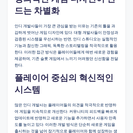
드는 차별화
인디 개발사들이 가장 큰 관심을 받는 이유는 기존의 틀을 과
감하게 벗어난 게임 디자인에 있다. 대형 개발사들이 안정성과
검증된 시스템을 우선시하는 반면, 인디 스튜디오는 실험적인
기능과 참신한 그래픽, 독특한 스토리텔링을 적극적으로 활용
한다. 이러한 접근 방식은 플레이어들에게 매번 새로운 경험을
제공하며, 기존 슬롯 게임에서 느끼기 어려웠던 신선함을 전달
한다.
플레이어 중심의 혁신적인
시스템
많은 인디 개발사는 플레이어들의 의견을 적극적으로 반영하
여 게임을 지속적으로 개선한다. 커뮤니티의 피드백을 빠르게
업데이트에 반영하고 새로운 기능을 추가하면서 사용자 만족
도를 높이고 있다. 이러한 개발 방식은 단순히 새로운 게임을
출시하는 것을 넘어 장기적으로 플레이어와 함께 성장하는 생