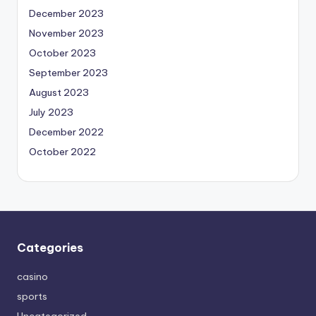
December 2023
November 2023
October 2023
September 2023
August 2023
July 2023
December 2022
October 2022
Categories
casino
sports
Uncategorized