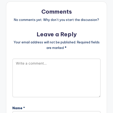
Comments
No comments yet. Why don’t you start the discussion?
Leave a Reply
Your email address will not be published.
Required fields
are marked
*
Name
*