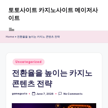
토토사이트 카지노사이트 메이저사
Skip
to
이트
content
Home
»
전환율을 높이는 카지노 콘텐츠 전략
Posted
Uncategorized
in
전환율을 높이는 카지노
콘텐츠 전략
gamegusto
June 7, 2026
No Comments
Posted
by