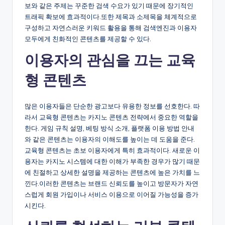
보와 같은 주제는 꾸준한 검색 수요가 있기 때문에 장기적인
트래픽 확보에 효과적이다.또한 제목과 소제목을 체계적으로
구성하고 자연스러운 키워드 활용을 통해 검색엔진과 이용자
모두에게 친화적인 콘텐츠를 제공할 수 있다.
이용자의 관심을 끄는 교육
형 콘텐츠
많은 이용자들은 단순한 광고보다 유용한 정보를 선호한다. 따
라서 교육형 콘텐츠는 카지노 콘텐츠 전략에서 중요한 역할을
한다. 게임 규칙 설명, 베팅 방식 소개, 플랫폼 이용 방법 안내
와 같은 콘텐츠는 이용자의 이해도를 높이는 데 도움을 준다.
교육형 콘텐츠는 초보 이용자에게 특히 효과적이다. 새로운 이
용자는 카지노 시스템에 대한 이해가 부족한 경우가 많기 때문
에 친절하고 상세한 설명을 제공하는 콘텐츠에 높은 가치를 느
낀다.이러한 콘텐츠는 브랜드 신뢰도를 높이고 방문자가 자연
스럽게 회원 가입이나 서비스 이용으로 이어질 가능성을 증가
시킨다.