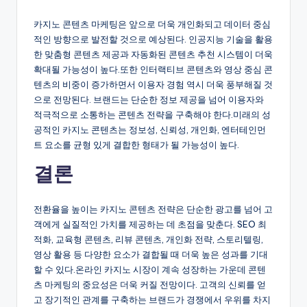
카지노 콘텐츠 마케팅은 앞으로 더욱 개인화되고 데이터 중심
적인 방향으로 발전할 것으로 예상된다. 인공지능 기술을 활용
한 맞춤형 콘텐츠 제공과 자동화된 콘텐츠 추천 시스템이 더욱
확대될 가능성이 높다.또한 인터랙티브 콘텐츠와 영상 중심 콘
텐츠의 비중이 증가하면서 이용자 경험 역시 더욱 풍부해질 것
으로 전망된다. 브랜드는 단순한 정보 제공을 넘어 이용자와
적극적으로 소통하는 콘텐츠 전략을 구축해야 한다.미래의 성
공적인 카지노 콘텐츠는 정보성, 신뢰성, 개인화, 엔터테인먼
트 요소를 균형 있게 결합한 형태가 될 가능성이 높다.
결론
전환율을 높이는 카지노 콘텐츠 전략은 단순한 광고를 넘어 고
객에게 실질적인 가치를 제공하는 데 초점을 맞춘다. SEO 최
적화, 교육형 콘텐츠, 리뷰 콘텐츠, 개인화 전략, 스토리텔링,
영상 활용 등 다양한 요소가 결합될 때 더욱 높은 성과를 기대
할 수 있다.온라인 카지노 시장이 계속 성장하는 가운데 콘텐
츠 마케팅의 중요성은 더욱 커질 전망이다. 고객의 신뢰를 얻
고 장기적인 관계를 구축하는 브랜드가 경쟁에서 우위를 차지