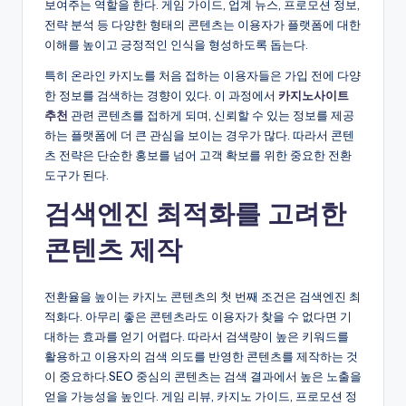
보여주는 역할을 한다. 게임 가이드, 업계 뉴스, 프로모션 정보,
전략 분석 등 다양한 형태의 콘텐츠는 이용자가 플랫폼에 대한
이해를 높이고 긍정적인 인식을 형성하도록 돕는다.
특히 온라인 카지노를 처음 접하는 이용자들은 가입 전에 다양
한 정보를 검색하는 경향이 있다. 이 과정에서
카지노사이트
추천
관련 콘텐츠를 접하게 되며, 신뢰할 수 있는 정보를 제공
하는 플랫폼에 더 큰 관심을 보이는 경우가 많다. 따라서 콘텐
츠 전략은 단순한 홍보를 넘어 고객 확보를 위한 중요한 전환
도구가 된다.
검색엔진 최적화를 고려한
콘텐츠 제작
전환율을 높이는 카지노 콘텐츠의 첫 번째 조건은 검색엔진 최
적화다. 아무리 좋은 콘텐츠라도 이용자가 찾을 수 없다면 기
대하는 효과를 얻기 어렵다. 따라서 검색량이 높은 키워드를
활용하고 이용자의 검색 의도를 반영한 콘텐츠를 제작하는 것
이 중요하다.SEO 중심의 콘텐츠는 검색 결과에서 높은 노출을
얻을 가능성을 높인다. 게임 리뷰, 카지노 가이드, 프로모션 정