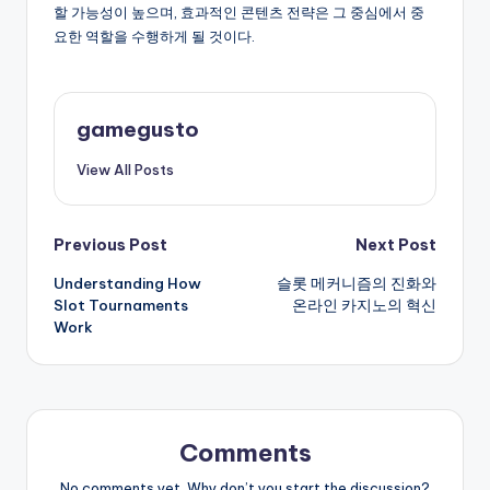
할 가능성이 높으며, 효과적인 콘텐츠 전략은 그 중심에서 중
요한 역할을 수행하게 될 것이다.
gamegusto
View All Posts
Post
Previous Post
Next Post
Understanding How
슬롯 메커니즘의 진화와
navigation
Slot Tournaments
온라인 카지노의 혁신
Work
Comments
No comments yet. Why don’t you start the discussion?