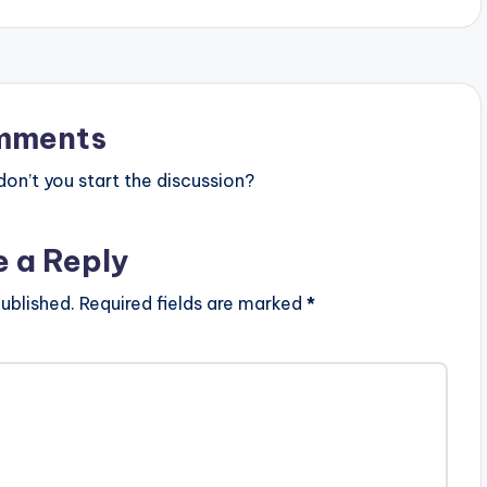
mments
n’t you start the discussion?
e a Reply
ublished.
Required fields are marked
*