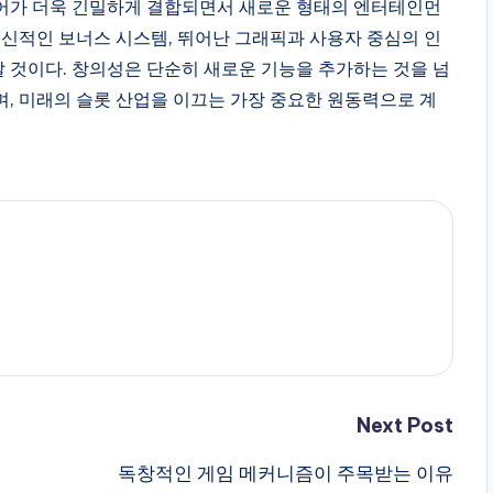
어가 더욱 긴밀하게 결합되면서 새로운 형태의 엔터테인먼
혁신적인 보너스 시스템, 뛰어난 그래픽과 사용자 중심의 인
 것이다. 창의성은 단순히 새로운 기능을 추가하는 것을 넘
, 미래의 슬롯 산업을 이끄는 가장 중요한 원동력으로 계
Next Post
독창적인 게임 메커니즘이 주목받는 이유