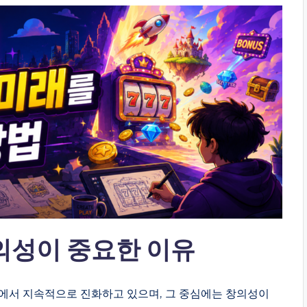
의성이 중요한 이유
에서 지속적으로 진화하고 있으며, 그 중심에는 창의성이