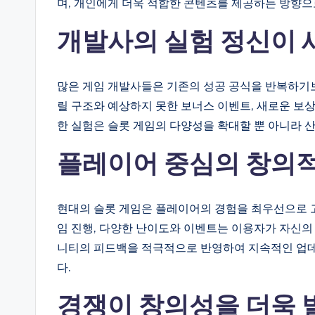
며, 개인에게 더욱 적합한 콘텐츠를 제공하는 방향으
개발사의 실험 정신이 
많은 게임 개발사들은 기존의 성공 공식을 반복하기
릴 구조와 예상하지 못한 보너스 이벤트, 새로운 보
한 실험은 슬롯 게임의 다양성을 확대할 뿐 아니라 
플레이어 중심의 창의
현대의 슬롯 게임은 플레이어의 경험을 최우선으로 
임 진행, 다양한 난이도와 이벤트는 이용자가 자신의
니티의 피드백을 적극적으로 반영하여 지속적인 업
다.
경쟁이 창의성을 더욱