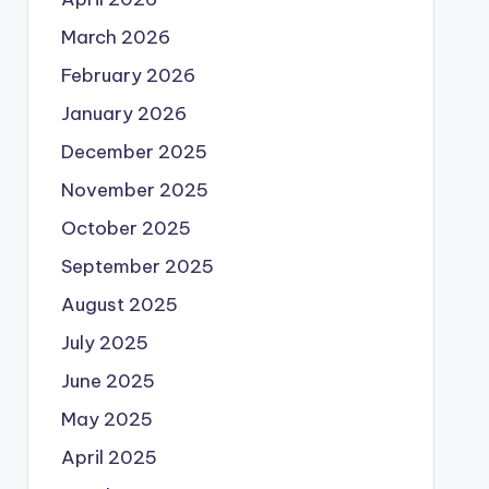
March 2026
February 2026
January 2026
December 2025
November 2025
October 2025
September 2025
August 2025
July 2025
June 2025
May 2025
April 2025