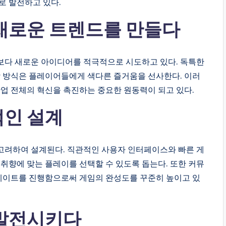
로 발전하고 있다.
새로운 트렌드를 만들다
보다 새로운 아이디어를 적극적으로 시도하고 있다. 독특한
상 방식은 플레이어들에게 색다른 즐거움을 선사한다. 이러
산업 전체의 혁신을 촉진하는 중요한 원동력이 되고 있다.
적인 설계
고려하여 설계된다. 직관적인 사용자 인터페이스와 빠른 게
 취향에 맞는 플레이를 선택할 수 있도록 돕는다. 또한 커뮤
데이트를 진행함으로써 게임의 완성도를 꾸준히 높이고 있
 발전시키다