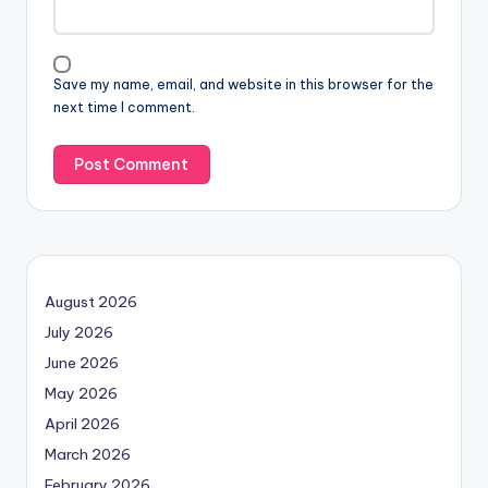
Save my name, email, and website in this browser for the
next time I comment.
August 2026
July 2026
June 2026
May 2026
April 2026
March 2026
February 2026