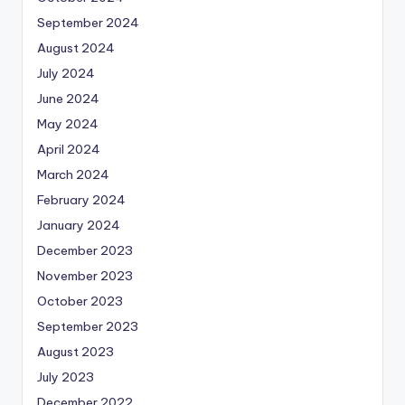
September 2024
August 2024
July 2024
June 2024
May 2024
April 2024
March 2024
February 2024
January 2024
December 2023
November 2023
October 2023
September 2023
August 2023
July 2023
December 2022