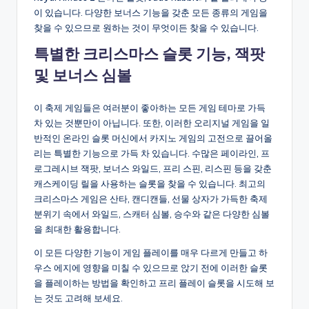
이 있습니다. 다양한 보너스 기능을 갖춘 모든 종류의 게임을
찾을 수 있으므로 원하는 것이 무엇이든 찾을 수 있습니다.
특별한 크리스마스 슬롯 기능, 잭팟
및 보너스 심볼
이 축제 게임들은 여러분이 좋아하는 모든 게임 테마로 가득
차 있는 것뿐만이 아닙니다. 또한, 이러한 오리지널 게임을 일
반적인 온라인 슬롯 머신에서 카지노 게임의 고전으로 끌어올
리는 특별한 기능으로 가득 차 있습니다. 수많은 페이라인, 프
로그레시브 잭팟, 보너스 와일드, 프리 스핀, 리스핀 등을 갖춘
캐스케이딩 릴을 사용하는 슬롯을 찾을 수 있습니다. 최고의
크리스마스 게임은 산타, 캔디캔들, 선물 상자가 가득한 축제
분위기 속에서 와일드, 스캐터 심볼, 승수와 같은 다양한 심볼
을 최대한 활용합니다.
이 모든 다양한 기능이 게임 플레이를 매우 다르게 만들고 하
우스 에지에 영향을 미칠 수 있으므로 앉기 전에 이러한 슬롯
을 플레이하는 방법을 확인하고 프리 플레이 슬롯을 시도해 보
는 것도 고려해 보세요.