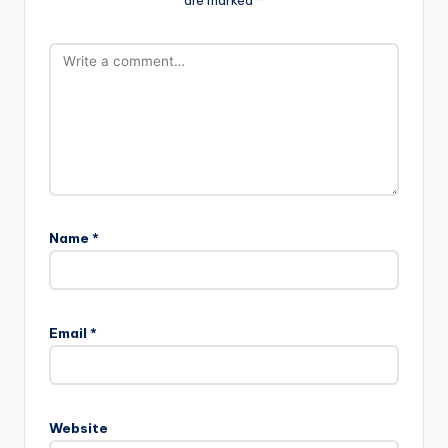
Name
*
Email
*
Website