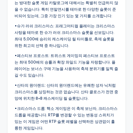
는 방대한 슬롯 게임 카탈로그에 대해서는 특별히 언급하지 않
을 수 없습니다. 특히 연말연시를 테마로 한 다양한 슬롯이 준
비되어 있는데, 그중 가장 인기 있는 몇 가지를 소개합니다:
•슈가 러쉬 크리스마스: 프래그머티컬 플레이는 크리스마스
사탕을 테마로 한 슈가 러쉬 크리스마스 슬롯을 선보입니다.
최대 5,000배 승리의 캐스케이딩 릴 타이틀로, 축제 슬롯을
위한 최고의 선택 중 하나입니다.
•페스티브 프로스트: 트위스트 게이밍의 페스티브 프로스트
는 최대 500배의 승률과 확장 와일드 기능을 자랑합니다. 플
레이어는 보너스 구매 기능을 사용하여 축제 분위기를 일찍 즐
길 수도 있습니다.
•산타의 원더랜드: 산타의 원더랜드에는 유쾌한 성자 닉처럼
크리스마스를 상징하는 것은 없습니다. 산타 클로스가 전면 중
앙에 위치한 8×8 캐스케이딩 릴 슬롯입니다.
•크리스마스 드롭: 핵소 게이밍은 이 축제 보난자, 크리스마스
드롭을 제공합니다. RTP를 변경할 수 있는 변동성 스위치가
있는 이 게임은 어떤 RTP 슬롯 레벨을 선택하든 상관없이 훌
륭한 게임입니다.