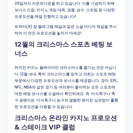
25일까지 카운트다운을 하고 있습니다. 이를 기념하기 위해
보너스 드랍, 카지노 게임 대회, 경품, 승수, 스트림 등 다양한
프로모션을 매일 진행하고 있습니다!
트위터(X) 및 텔레그램 채널과 같은 소셜 미디어 채널을 주시
하여 이 멋진 프로모션을 놓치지 마세요!
12월의 크리스마스 스포츠 베팅 보
너스
하지만 카지노 플레이어만 크리스마스를 즐기는 것은 아닙니
다. 12월 내내, 특히 크리스마스를 앞두고 저희는 스포츠 베팅
부문에서 다양한 프로모션과 보너스를 제공합니다. 경마, EPL,
NFL, NBA와 같은 경기 등 여러분이 좋아하는 모든 스포츠에
대한 베팅 보너스를 소셜에서 확인하세요. 즉, 미식축구나 축
구 광팬이든, 미식축구나 농구의 열렬한 팬이든 상관없이 훌륭
한 프로모션을 이용할 수 있습니다.
크리스마스 온라인 카지노 프로모션
& 스테이크 VIP 클럽