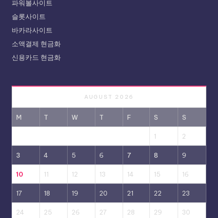
파워볼사이트
슬롯사이트
바카라사이트
소액결제 현금화
신용카드 현금화
AUGUST 2026
M
T
W
T
F
S
S
1
2
3
4
5
6
7
8
9
10
11
12
13
14
15
16
17
18
19
20
21
22
23
24
25
26
27
28
29
30