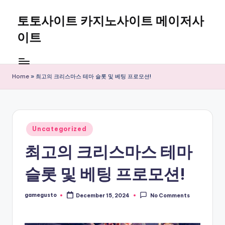
토토사이트 카지노사이트 메이저사
Skip
to
이트
content
Home
»
최고의 크리스마스 테마 슬롯 및 베팅 프로모션!
Posted
Uncategorized
in
최고의 크리스마스 테마
슬롯 및 베팅 프로모션!
gamegusto
December 15, 2024
No Comments
Posted
by