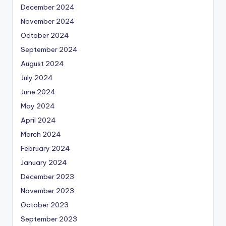
December 2024
November 2024
October 2024
September 2024
August 2024
July 2024
June 2024
May 2024
April 2024
March 2024
February 2024
January 2024
December 2023
November 2023
October 2023
September 2023