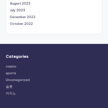
August 2023
July 2023
December 2022
October 2022
Categories
casino
sports
Uncategorized
슬롯
카지노