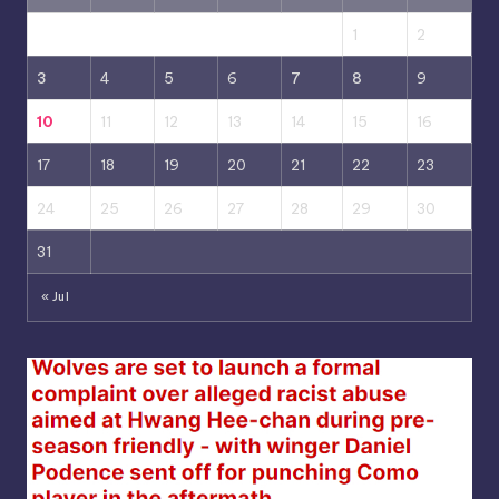
1
2
3
4
5
6
7
8
9
10
11
12
13
14
15
16
17
18
19
20
21
22
23
24
25
26
27
28
29
30
31
« Jul