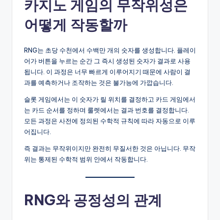
카지노 게임의 무작위성은
어떻게 작동할까
RNG는 초당 수천에서 수백만 개의 숫자를 생성합니다. 플레이
어가 버튼을 누르는 순간 그 즉시 생성된 숫자가 결과로 사용
됩니다. 이 과정은 너무 빠르게 이루어지기 때문에 사람이 결
과를 예측하거나 조작하는 것은 불가능에 가깝습니다.
슬롯 게임에서는 이 숫자가 릴 위치를 결정하고 카드 게임에서
는 카드 순서를 정하며 룰렛에서는 결과 번호를 결정합니다.
모든 과정은 사전에 정의된 수학적 규칙에 따라 자동으로 이루
어집니다.
즉 결과는 무작위이지만 완전히 무질서한 것은 아닙니다. 무작
위는 통제된 수학적 범위 안에서 작동합니다.
RNG와 공정성의 관계