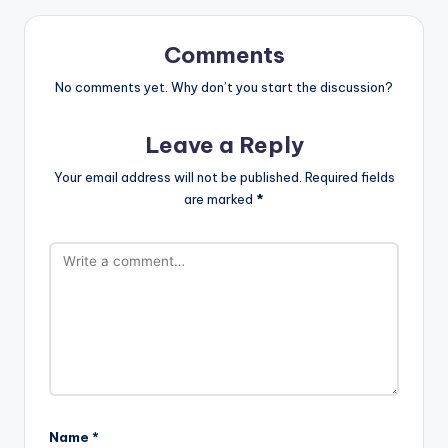
Comments
No comments yet. Why don’t you start the discussion?
Leave a Reply
Your email address will not be published.
Required fields
are marked
*
Name
*