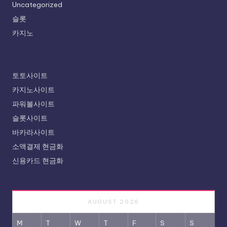
Uncategorized
슬롯
카지노
토토사이트
카지노사이트
파워볼사이트
슬롯사이트
바카라사이트
소액결제 현금화
신용카드 현금화
AUGUST 2026
M
T
W
T
F
S
S