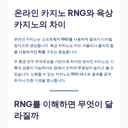
온라인 카지노 RNG와 육상
카지노의 차이
온라인 카지노는 소프트웨어 RNG를 사용하며 결과가 디지털
방식으로 생성됩니다. 육상 카지노는 카드 셔플러나 물리적 릴
을 사용하지만 확률 구조는 동일합니다.
두 환경 모두 무작위성을 기반으로 하지만 온라인 카지노는 기
록과 검증이 가능하다는 점에서 오히려 투명성이 높다고 볼 수
있습니다. 신뢰할 수 있는 카지노는 RNG 테스트 결과를 공개
하거나 인증 기관을 명시합니다.
RNG를 이해하면 무엇이 달
라질까