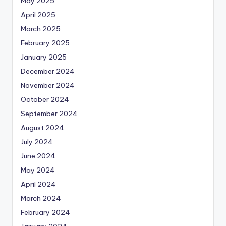
May 2025
April 2025
March 2025
February 2025
January 2025
December 2024
November 2024
October 2024
September 2024
August 2024
July 2024
June 2024
May 2024
April 2024
March 2024
February 2024