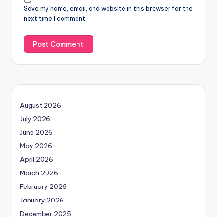
Save my name, email, and website in this browser for the
next time I comment.
August 2026
July 2026
June 2026
May 2026
April 2026
March 2026
February 2026
January 2026
December 2025