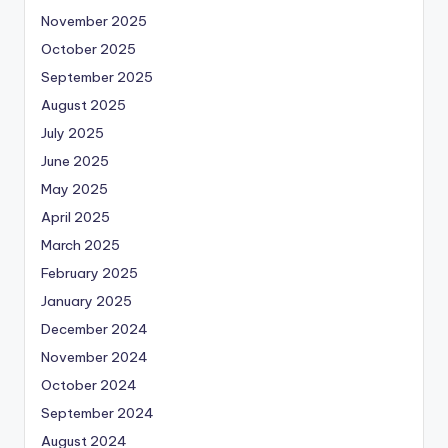
November 2025
October 2025
September 2025
August 2025
July 2025
June 2025
May 2025
April 2025
March 2025
February 2025
January 2025
December 2024
November 2024
October 2024
September 2024
August 2024