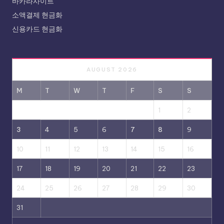
바카라사이트
소액결제 현금화
신용카드 현금화
AUGUST 2026
M
T
W
T
F
S
S
1
2
3
4
5
6
7
8
9
10
11
12
13
14
15
16
17
18
19
20
21
22
23
24
25
26
27
28
29
30
31