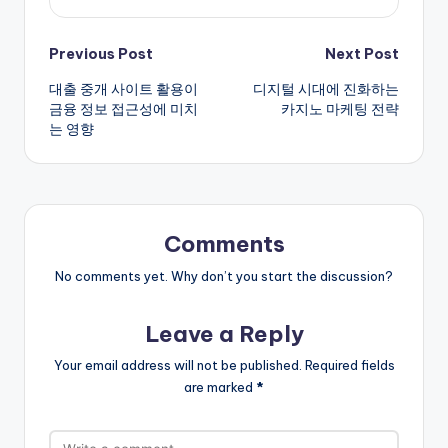
Post
Previous Post
Next Post
대출 중개 사이트 활용이
디지털 시대에 진화하는
navigation
금융 정보 접근성에 미치
카지노 마케팅 전략
는 영향
Comments
No comments yet. Why don’t you start the discussion?
Leave a Reply
Your email address will not be published.
Required fields
are marked
*