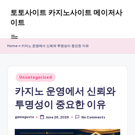
토토사이트 카지노사이트 메이저사
Skip
to
이트
content
Home
»
카지노 운영에서 신뢰와 투명성이 중요한 이유
Posted
Uncategorized
in
카지노 운영에서 신뢰와
투명성이 중요한 이유
gamegusto
June 26, 2026
No Comments
Posted
by