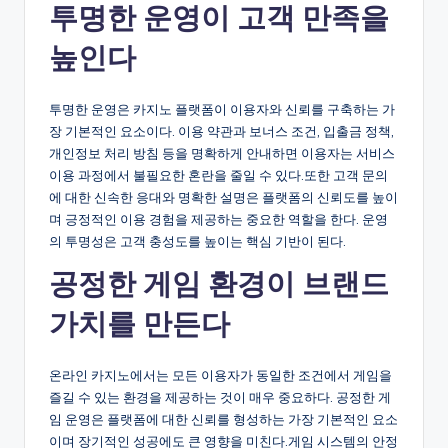
투명한 운영이 고객 만족을
높인다
투명한 운영은 카지노 플랫폼이 이용자와 신뢰를 구축하는 가
장 기본적인 요소이다. 이용 약관과 보너스 조건, 입출금 정책,
개인정보 처리 방침 등을 명확하게 안내하면 이용자는 서비스
이용 과정에서 불필요한 혼란을 줄일 수 있다.또한 고객 문의
에 대한 신속한 응대와 명확한 설명은 플랫폼의 신뢰도를 높이
며 긍정적인 이용 경험을 제공하는 중요한 역할을 한다. 운영
의 투명성은 고객 충성도를 높이는 핵심 기반이 된다.
공정한 게임 환경이 브랜드
가치를 만든다
온라인 카지노에서는 모든 이용자가 동일한 조건에서 게임을
즐길 수 있는 환경을 제공하는 것이 매우 중요하다. 공정한 게
임 운영은 플랫폼에 대한 신뢰를 형성하는 가장 기본적인 요소
이며 장기적인 성공에도 큰 영향을 미친다.게임 시스템의 안정