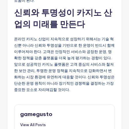
도움이 된다.
신뢰와 투명성이 카지노 산
업의 미래를 만든다
온라인 카지노 산업이 지속적으로 성장하기 위해서는 기술 혁
신뿐 아니라 신뢰와 투명성을 기반으로 한 운영이 반드시 함께
이루어져야 한다. 고객은 안정적인 서비스와 공정한 운영, 명
확한 정책을 갖춘 플랫폼을 더욱 높게 평가하는 경향이 있다.
앞으로 성공적인 카지노 플랫폼은 고객 중심의 서비스와 철저
한 보안 관리, 투명한 운영 정책을 지속적으로 강화하면서 변
화하는 시장 환경에 유연하게 대응할 것이다. 신뢰와 투명성은
단순한 운영 원칙이 아니라 장기적인 경쟁력을 결정하는 가장
중요한 요소로 자리매김할 것이다.
gamegusto
View All Posts