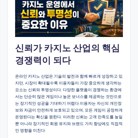
신뢰가 카지노 산업의 핵심
경쟁력이 되다
온라인 카지노 산업은 기술의 발전과 함께 빠르게 성장하고 있
지만, 시장이 확대될수록 이용자들이 가장 중요하게 생각하는
요소는 신뢰와 투명성이다. 다양한 플랫폼이 경쟁하는 환경에
서는 단순히 많은 게임이나 높은 보너스를 제공하는 것만으로
는 장기적인 성공을 기대하기 어렵다.이용자는 자신의 개인정
보와 자금이 안전하게 보호되고 있으며, 모든 게임이 공정하게
운영된다는 확신을 원한다. 이러한 신뢰는 고객 만족도를 높일
뿐 아니라 장기적인 회원 유지와 브랜드 가치 향상에도 직접적
인 영향을 미친다.