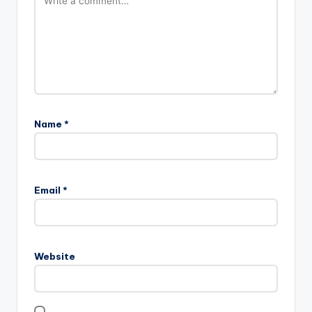
Name
*
Email
*
Website