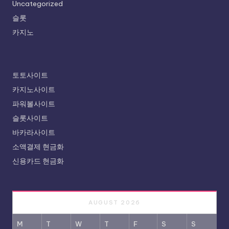
Uncategorized
슬롯
카지노
토토사이트
카지노사이트
파워볼사이트
슬롯사이트
바카라사이트
소액결제 현금화
신용카드 현금화
AUGUST 2026
M
T
W
T
F
S
S