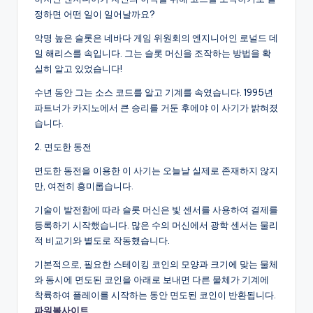
정하면 어떤 일이 일어날까요?
악명 높은 슬롯은 네바다 게임 위원회의 엔지니어인 로널드 데
일 해리스를 속입니다. 그는 슬롯 머신을 조작하는 방법을 확
실히 알고 있었습니다!
수년 동안 그는 소스 코드를 알고 기계를 속였습니다. 1995년
파트너가 카지노에서 큰 승리를 거둔 후에야 이 사기가 밝혀졌
습니다.
2. 면도한 동전
면도한 동전을 이용한 이 사기는 오늘날 실제로 존재하지 않지
만, 여전히 흥미롭습니다.
기술이 발전함에 따라 슬롯 머신은 빛 센서를 사용하여 결제를
등록하기 시작했습니다. 많은 수의 머신에서 광학 센서는 물리
적 비교기와 별도로 작동했습니다.
기본적으로, 필요한 스테이킹 코인의 모양과 크기에 맞는 물체
와 동시에 면도된 코인을 아래로 보내면 다른 물체가 기계에
착륙하여 플레이를 시작하는 동안 면도된 코인이 반환됩니다.
파워볼사이트