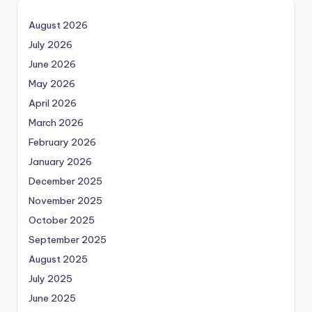
August 2026
July 2026
June 2026
May 2026
April 2026
March 2026
February 2026
January 2026
December 2025
November 2025
October 2025
September 2025
August 2025
July 2025
June 2025