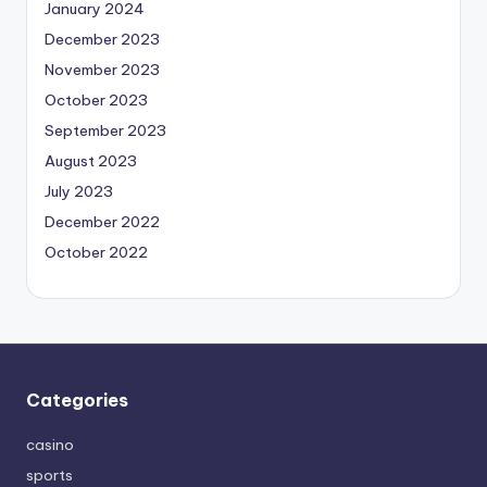
January 2024
December 2023
November 2023
October 2023
September 2023
August 2023
July 2023
December 2022
October 2022
Categories
casino
sports