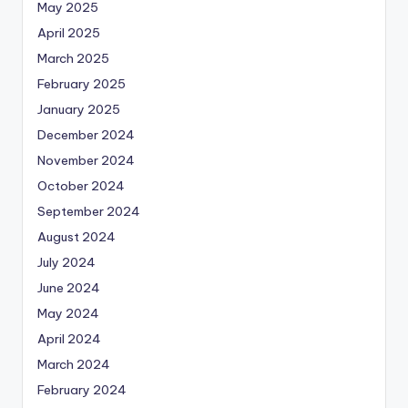
May 2025
April 2025
March 2025
February 2025
January 2025
December 2024
November 2024
October 2024
September 2024
August 2024
July 2024
June 2024
May 2024
April 2024
March 2024
February 2024