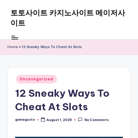
토토사이트 카지노사이트 메이저사
Skip
to
이트
content
Home
»
12 Sneaky Ways To Cheat At Slots
Posted
Uncategorized
in
12 Sneaky Ways To
Cheat At Slots
gamegusto
August 1, 2025
No Comments
Posted
by