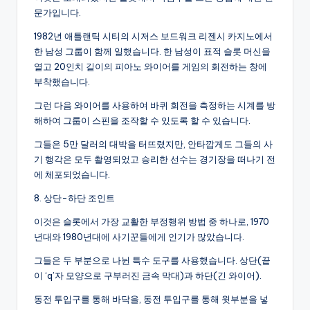
문가입니다.
1982년 애틀랜틱 시티의 시저스 보드워크 리젠시 카지노에서
한 남성 그룹이 함께 일했습니다. 한 남성이 표적 슬롯 머신을
열고 20인치 길이의 피아노 와이어를 게임의 회전하는 창에
부착했습니다.
그런 다음 와이어를 사용하여 바퀴 회전을 측정하는 시계를 방
해하여 그룹이 스핀을 조작할 수 있도록 할 수 있습니다.
그들은 5만 달러의 대박을 터뜨렸지만, 안타깝게도 그들의 사
기 행각은 모두 촬영되었고 승리한 선수는 경기장을 떠나기 전
에 체포되었습니다.
8. 상단-하단 조인트
이것은 슬롯에서 가장 교활한 부정행위 방법 중 하나로, 1970
년대와 1980년대에 사기꾼들에게 인기가 많았습니다.
그들은 두 부분으로 나뉜 특수 도구를 사용했습니다. 상단(끝
이 ‘q’자 모양으로 구부러진 금속 막대)과 하단(긴 와이어).
동전 투입구를 통해 바닥을, 동전 투입구를 통해 윗부분을 넣