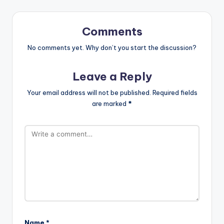
Comments
No comments yet. Why don’t you start the discussion?
Leave a Reply
Your email address will not be published.
Required fields
are marked
*
Name
*