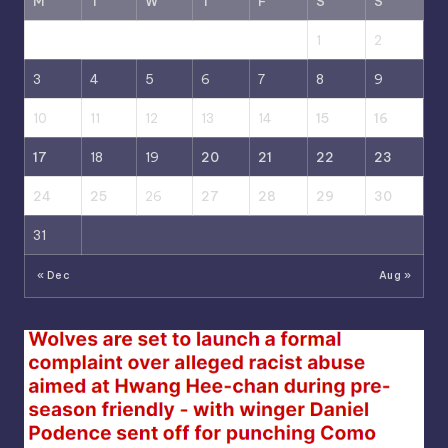
M
T
W
T
F
S
S
1
2
3
4
5
6
7
8
9
10
11
12
13
14
15
16
17
18
19
20
21
22
23
24
25
26
27
28
29
30
31
« Dec
Aug »