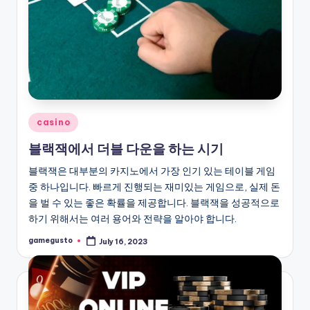
Posted
casino
in
블랙잭에서 더블 다운을 하는 시기
블랙잭은 대부분의 카지노에서 가장 인기 있는 테이블 게임
중 하나입니다. 빠르게 진행되는 재미있는 게임으로, 실제 돈
을 벌 수 있는 좋은 확률을 제공합니다. 블랙잭을 성공적으로
하기 위해서는 여러 용어와 전략을 알아야 합니다.
gamegusto
July 16, 2023
Posted
by