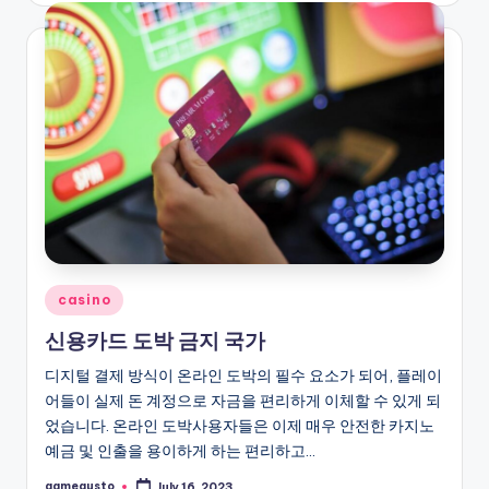
Posted
casino
in
신용카드 도박 금지 국가
디지털 결제 방식이 온라인 도박의 필수 요소가 되어, 플레이
어들이 실제 돈 계정으로 자금을 편리하게 이체할 수 있게 되
었습니다. 온라인 도박사용자들은 이제 매우 안전한 카지노
예금 및 인출을 용이하게 하는 편리하고…
gamegusto
July 16, 2023