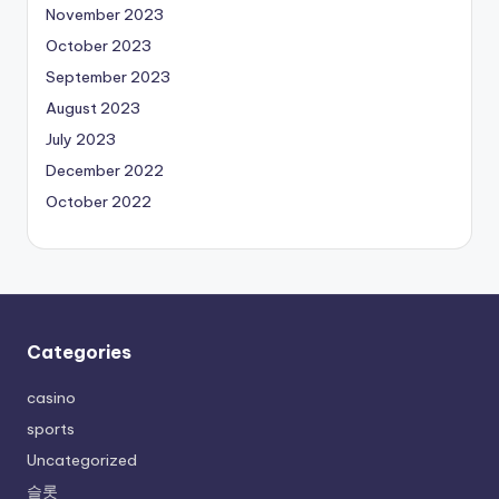
November 2023
October 2023
September 2023
August 2023
July 2023
December 2022
October 2022
Categories
casino
sports
Uncategorized
슬롯