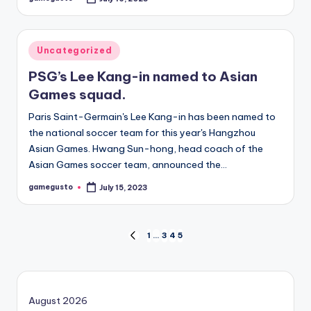
Posted
by
Posted
Uncategorized
in
PSG’s Lee Kang-in named to Asian
Games squad.
Paris Saint-Germain's Lee Kang-in has been named to
the national soccer team for this year's Hangzhou
Asian Games. Hwang Sun-hong, head coach of the
Asian Games soccer team, announced the…
gamegusto
July 15, 2023
Posted
by
Posts
1
…
3
4
5
PREVIOUS
PAGE
navigation
August 2026